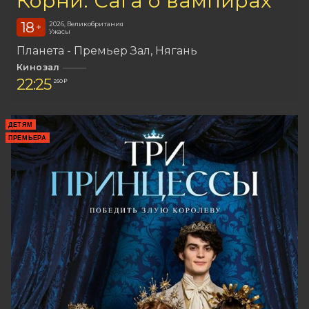
Корни: Сага о вампирах
18
2026, Великобритания
+
Ужасы
Планета - Премьер Зал
Нягань
Кинозал
22:25
260 ₽
ДЕТЯМ
ПРЕМЬЕРА