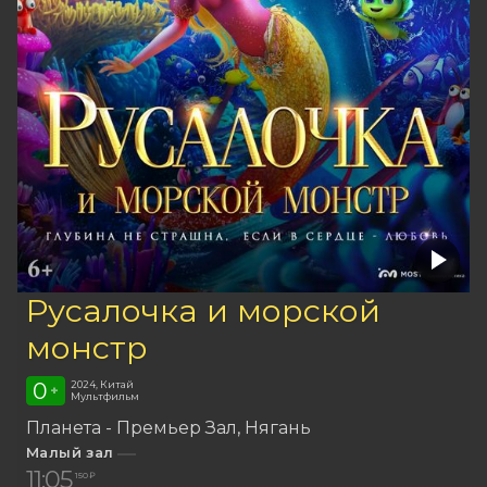
Русалочка и морской
монстр
0
2024, Китай
+
Мультфильм
Планета - Премьер Зал
Нягань
Малый зал
11:05
150 ₽