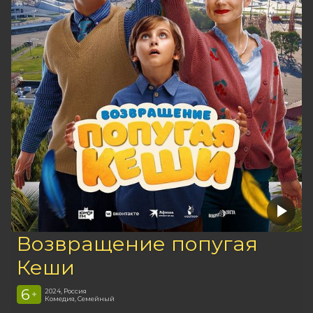
Возвращение попугая
Кеши
6
2024, Россия
+
Комедия, Семейный