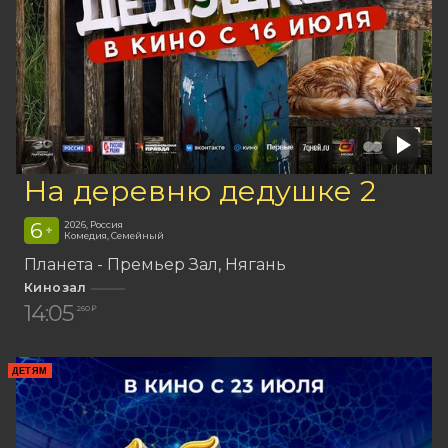
На деревню дедушке 2
6
2026, Россия
+
Комедия, Семейный
Планета - Премьер Зал
Нягань
Кинозал
14:05
260 ₽
ДЕТЯМ