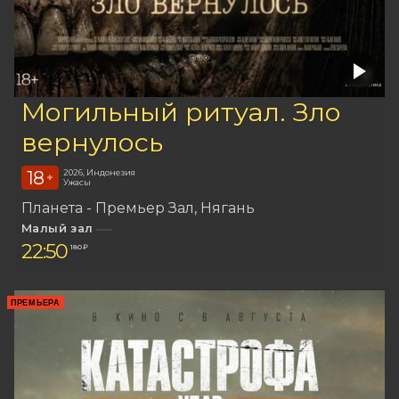
Могильный ритуал. Зло
вернулось
18
2026, Индонезия
+
Ужасы
Планета - Премьер Зал
Нягань
Малый зал
22:50
180 ₽
ПРЕМЬЕРА