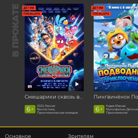
В ПРОКАТЕ
ДЕТЯМ
ДЕТЯМ
ПРЕМЬЕРА
ПРЕМЬЕРА
Смешарики сквозь вселенные
2025, Россия
Корея Южная
6
6
+
+
Фантастика,
Мультфильм, Детски
Приключенческая комедия
Приключения
Основное
Зрителям