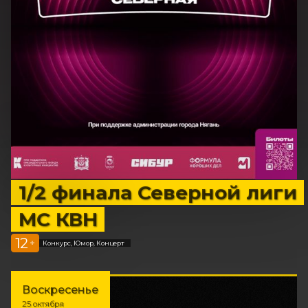
1/2 финала Северной лиги
МС КВН
12
+
Конкурс, Юмор, Концерт
Воскресенье
25 октября