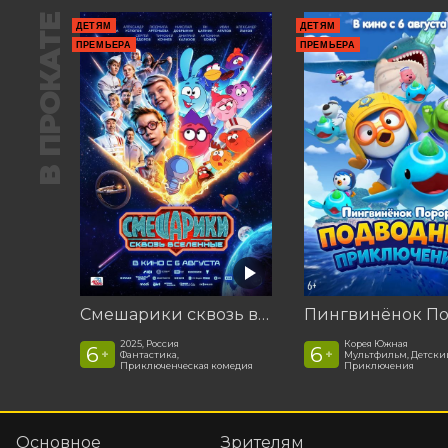
В ПРОКАТЕ
ДЕТЯМ
ДЕТЯМ
ПРЕМЬЕРА
ПРЕМЬЕРА
Смешарики сквозь вселенные
2025, Россия
Корея Южная
6
6
+
+
Фантастика,
Мультфильм, Детски
Приключенческая комедия
Приключения
Основное
Зрителям