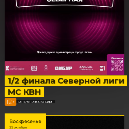
1/2 финала Северной лиги
МС КВН
12
+
Конкурс, Юмор, Концерт
Воскресенье
25 октября