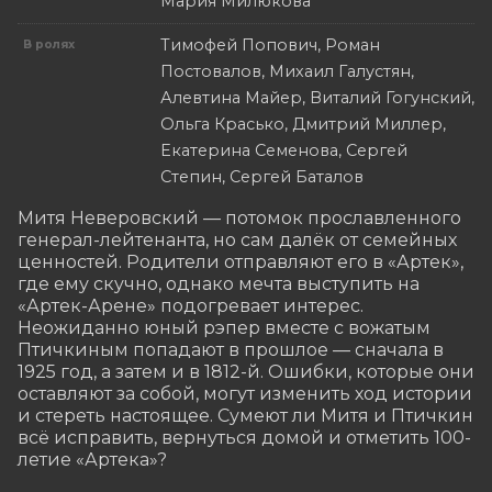
Мария Милюкова
Тимофей Попович, Роман
В ролях
Постовалов, Михаил Галустян,
Алевтина Майер, Виталий Гогунский,
Ольга Красько, Дмитрий Миллер,
Екатерина Семенова, Сергей
Степин, Сергей Баталов
Митя Неверовский — потомок прославленного 
генерал-лейтенанта, но сам далёк от семейных 
ценностей. Родители отправляют его в «Артек», 
где ему скучно, однако мечта выступить на 
«Артек-Арене» подогревает интерес. 
Неожиданно юный рэпер вместе с вожатым 
Птичкиным попадают в прошлое — сначала в 
1925 год, а затем и в 1812-й. Ошибки, которые они 
оставляют за собой, могут изменить ход истории 
и стереть настоящее. Сумеют ли Митя и Птичкин 
всё исправить, вернуться домой и отметить 100-
летие «Артека»?