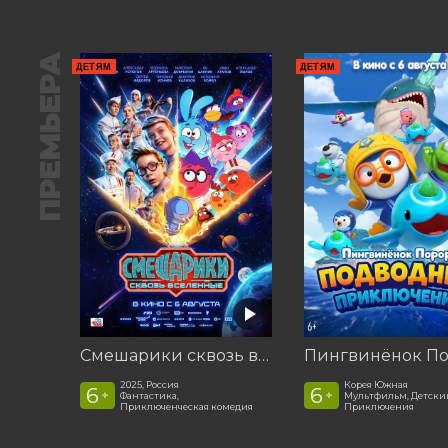
ПРЕМЬЕРА
ДЕТЯМ
ДЕТЯМ
Смешарики сквозь вселенные
2025, Россия
Корея Южная
6
6
+
+
Фантастика,
Мультфильм, Детски
Приключенческая комедия
Приключения