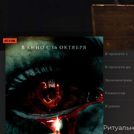
АРХИВ
В прокате с
В прокате до
Хронометраж
Режиссер
В ролях
Ритуальн