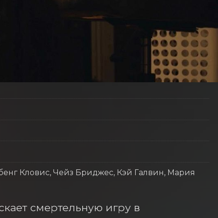
бенг Кловис, Чейз Бриджес, Кэй Галвин, Мария
скает смертельную игру в 