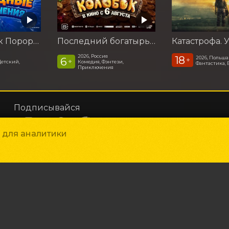
Пингвинёнок Пороро: Подводные приключения
Последний богатырь. Колобок
2026, Россия
18
2026, Польша
6
+
+
Детский,
Комедия, Фэнтези,
Фантастика, 
Приключения
Подписывайся
и для аналитики
Приложения