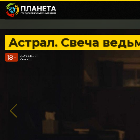
Астрал. Свеча ведь
18
2024, США
+
Ужасы