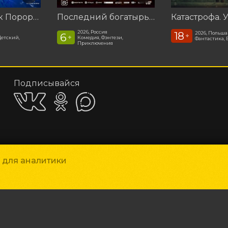
Пингвинёнок Пороро: Подводные приключения
Последний богатырь. Колобок
2026, Россия
18
2026, Польша
6
+
+
Детский,
Комедия, Фэнтези,
Фантастика, 
Приключения
Подписывайся
Приложения
и для аналитики