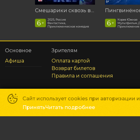
Смешарики сквозь вселенные
2025, Россия
Корея Южная
6
6
+
+
Фантастика,
Мультфильм, 
Приключенческая комедия
Приключения
Основное
Зрителям
Афиша
Оплата картой
Возврат билетов
Правила и соглашения
Сайт использует cookies при авторизации 
Принять
Читать подробнее
ГКЦ «Планета»
©
2019-
2026