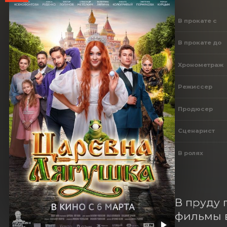
В прокате с
В прокате до
Хронометраж
Режиссер
Продюсер
Сценарист
В ролях
В пруду 
фильмы в