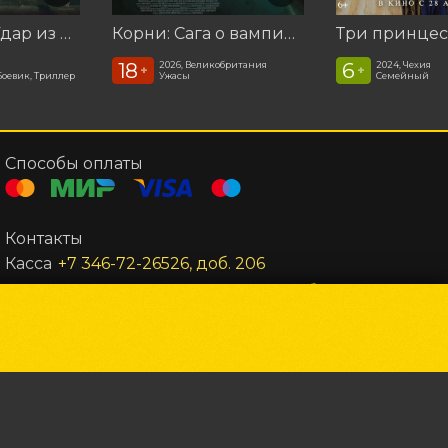
Катастрофа. Удар из космоса
Корни: Сага о вампирах
Три принце
18
6
2026, Великобритания
2024, Чехия
+
+
Боевик, Триллер
Ужасы
Семейный
Способы оплаты
Контакты
Касса
+7 346-72-26526, доб. 206
Администратор
+7 346-72-26526, доб. 302
Заведующий
+7 346-72-26526, доб. 301
Все остальные вопросы
unost@gkc-planeta.ru
По вопросам гастролей и маркетинга
gastroli@gkc-
Powered by
p24.app