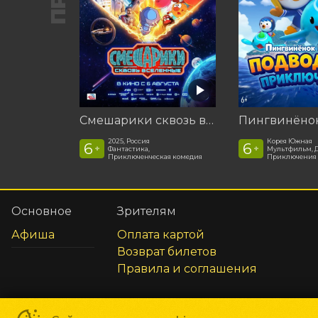
Смешарики сквозь вселенные
2025, Россия
Корея Южная
6
6
+
+
Фантастика,
Мультфильм, 
Приключенческая комедия
Приключения
Основное
Зрителям
Афиша
Оплата картой
Возврат билетов
Правила и соглашения