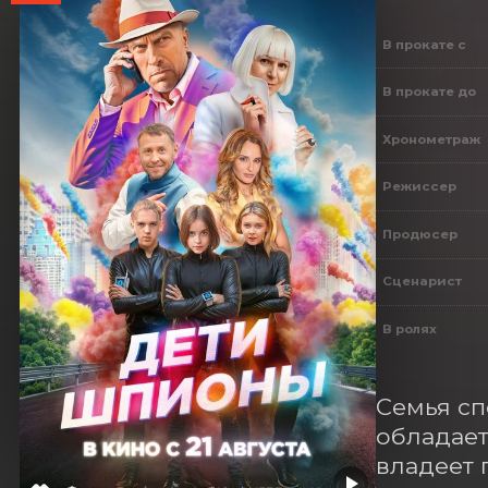
В прокате с
В прокате до
Хронометраж
Режиссер
Продюсер
Сценарист
В ролях
Семья сп
обладает
владеет 