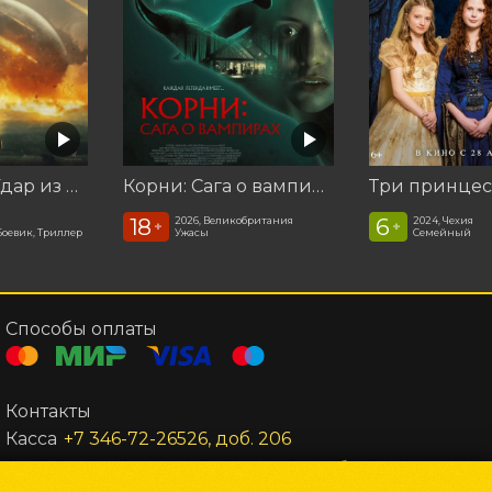
Катастрофа. Удар из космоса
Корни: Сага о вампирах
Три принце
18
6
2026, Великобритания
2024, Чехия
+
+
Боевик, Триллер
Ужасы
Семейный
Способы оплаты
Контакты
Касса
+7 346-72-26526, доб. 206
Администратор
+7 346-72-26526, доб. 302