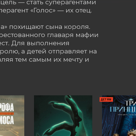
цель — стать суперагентами 
ерагент «Голос» — их отец.

а» похищают сына короля. 
естованного главаря мафии 
ест. Для выполнения 
ролю, а детей отправляет на 
вляя тем самым их мечту и 
ДЕТЯМ