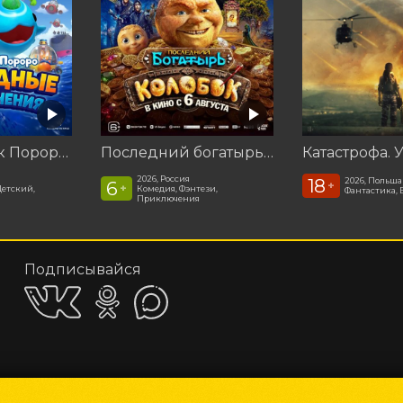
Пингвинёнок Пороро: Подводные приключения
Последний богатырь. Колобок
2026, Россия
18
2026, Польша
6
+
+
Детский,
Комедия, Фэнтези,
Фантастика, 
Приключения
Подписывайся
Приложения