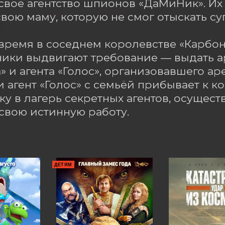
своё агентство шпионов «ДаМиНик». Их 
свою маму, которую не смог отыскать суп
 время в соседнем королевстве «Карбон
ики выдвигают требование — выдать ар
» и агента «Голос», организовавшего ар
 агент «Голос» с семьёй прибывает к ко
ку в лагерь секретных агентов, осущест
свою истинную работу.
ДЕТЯМ