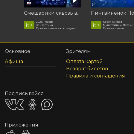
Смешарики сквозь вселенные
2025, Россия
Корея Южная
6
6
+
+
Фантастика,
Мультфильм, Детски
Приключенческая комедия
Приключения
Основное
Зрителям
Афиша
Оплата картой
Возврат билетов
Правила и соглашения
Подписывайся
Приложения