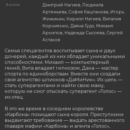
Дмитрий Нагиев, Людмила
В ролях
Артемьева, София Каштанова, Игорь
Жижикин, Кирилл Нагиев, Виталия
Корниенко, Даяна Гудз, Михаил
Архипов, Надежда Сысоева, Сергей
Астахов
Семья спецагентов воспитывает сына и двух 
дочерей, каждый из них обладает уникальными 
способностями. Михаил — компьютерный 
гений, Вита владеет гипнозом, Дана — мастер 
спорта по единоборствам. Вместе они создали 
своё агентство шпионов «ДаМиНик». Их цель — 
стать суперагентами и найти свою маму, 
которую не смог отыскать суперагент «Голос» — 
их отец.

В это же время в соседнем королевстве 
«Карбона» похищают сына короля. Преступники 
выдвигают требование — выдать арестованного 
главаря мафии «Карбона» и агента «Голос», 