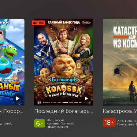
ДЕТЯМ
Пингвинёнок Пороро: Подводные приключения
Последний богатырь. Колобок
2026, Россия
18
2026, Польша
6
+
+
Детский,
Комедия, Фэнтези,
Фантастика, 
Приключения