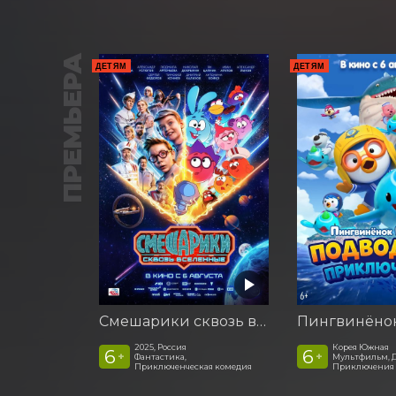
ПРЕМЬЕРА
ДЕТЯМ
ДЕТЯМ
Смешарики сквозь вселенные
2025, Россия
Корея Южная
6
6
+
+
Фантастика,
Мультфильм, 
Приключенческая комедия
Приключения