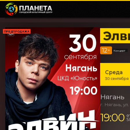
Элв
ПРЕДПРОДАЖА
12
+
Концерт
Среда
30 сентября
Нягань
г. Нягань, ул
19:00
о