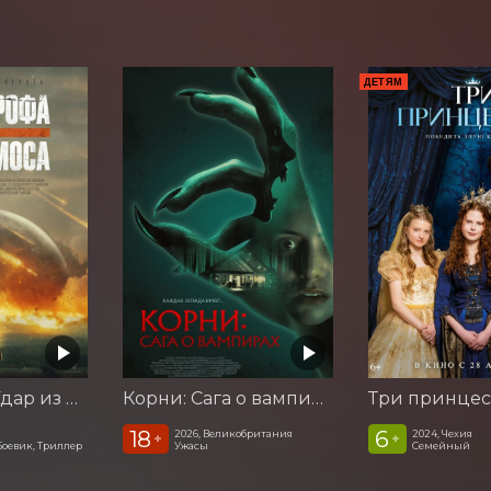
ДЕТЯМ
Катастрофа. Удар из космоса
Корни: Сага о вампирах
Три принце
18
6
2026, Великобритания
2024, Чехия
+
+
Боевик, Триллер
Ужасы
Семейный