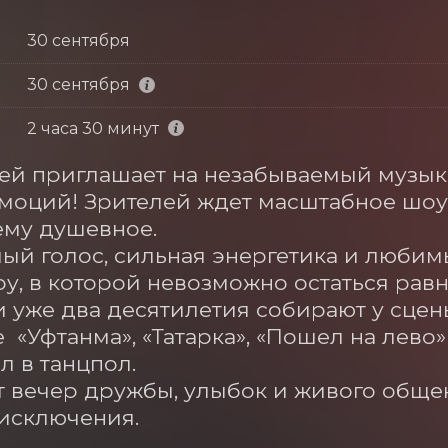
30 сентября
30 сентября
2 часа 30 минут
ей приглашает на незабываемый музыка
эмоций! Зрителей ждет масштабное шоу-
му душевное. 

ый голос, сильная энергетика и любим
у, в которой невозможно остаться равно
и уже два десятилетия собирают у сцен
 «Уфтанма», «Татарка», «Пошел на лево
 в танцпол. 

т вечер дружбы, улыбок и живого общен
 исключения.