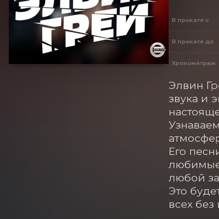
В прокате с
В прокате до
Хронометраж
Элвин Гр
звука и 
настояще
Узнаваем
атмосфер
Его песн
любимые 
любой зал
Это буде
всех без