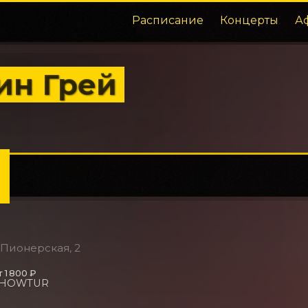
Расписание
Концерты
А
ин Грей
. Пионерская, 2
т 1 800 ₽
SHOWTUR