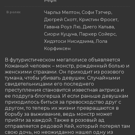
Рефн
Чарльз Мелтон, Софи Тэтчер,
В ролях
Дюгрей Скотт, Кристин Фросет,
Гавана Роуз Лю, Диего Кальва,
Сиори Куцуна, Паркер Сойерс,
Хидэтоси Нисидзима, Лола
Корфиксен
В футуристическом мегаполисе объявляется 
Кожаный человек – монстр, рожденный болью и 
женскими страхами. Он приходит из розового 
тумана, чтобы убивать девушек. Случайными 
свидетельницами его последнего 
преступления становится известная актриса и 
ее подруга-блогерша. И если раньше девушкам 
приходилось биться за превосходство друг с 
другом, то теперь их жизни превращаются в 
борьбу за выживание, ведь монстр может 
прийти за каждой. Также в розовый ад 
отправляется рядовой Кей, который потерял там 
свою дочь, но неожиданно нашел одну из 