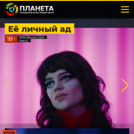
Её личный ад
18
2026, Дания, США
+
Ужасы
АРХИВ