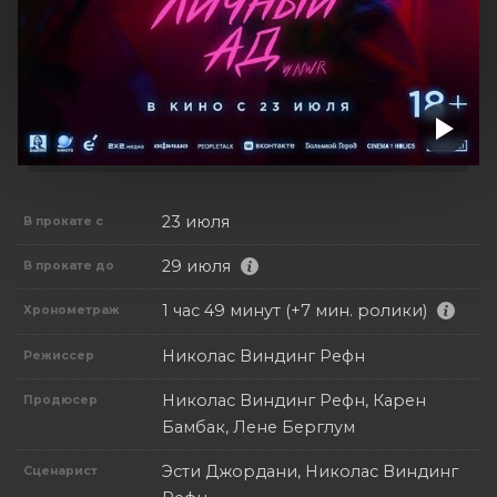
23 июля
В прокате с
29 июля
В прокате до
1 час 49 минут (+7 мин. ролики)
Хронометраж
Николас Виндинг Рефн
Режиссер
Николас Виндинг Рефн, Карен
Продюсер
Бамбак, Лене Берглум
Эсти Джордани, Николас Виндинг
Сценарист