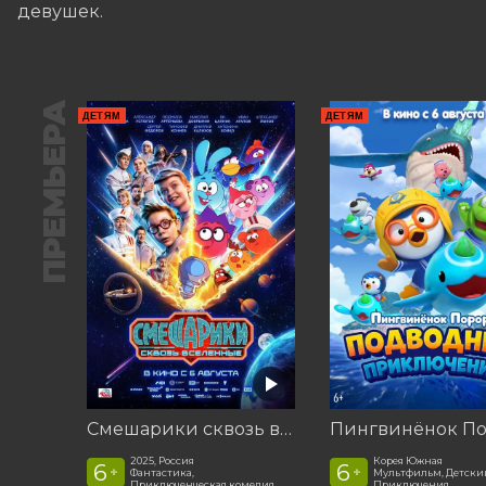
девушек.
ПРЕМЬЕРА
ДЕТЯМ
ДЕТЯМ
Смешарики сквозь вселенные
2025, Россия
Корея Южная
6
6
+
+
Фантастика,
Мультфильм, Детски
Приключенческая комедия
Приключения