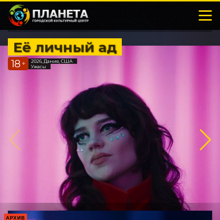
Её личный ад
18
2026, Дания, США
+
Ужасы
АРХИВ