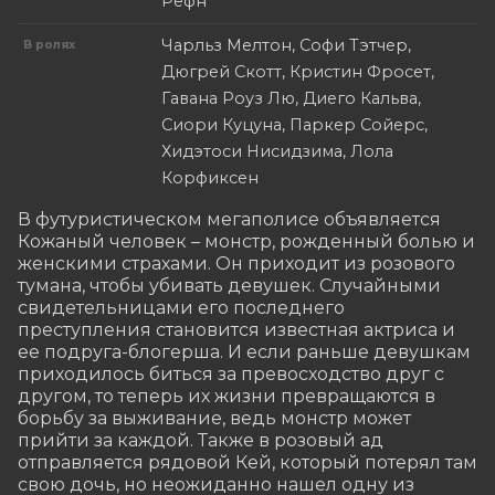
Рефн
Чарльз Мелтон, Софи Тэтчер,
В ролях
Дюгрей Скотт, Кристин Фросет,
Гавана Роуз Лю, Диего Кальва,
Сиори Куцуна, Паркер Сойерс,
Хидэтоси Нисидзима, Лола
Корфиксен
В футуристическом мегаполисе объявляется 
Кожаный человек – монстр, рожденный болью и 
женскими страхами. Он приходит из розового 
тумана, чтобы убивать девушек. Случайными 
свидетельницами его последнего 
преступления становится известная актриса и 
ее подруга-блогерша. И если раньше девушкам 
приходилось биться за превосходство друг с 
другом, то теперь их жизни превращаются в 
борьбу за выживание, ведь монстр может 
прийти за каждой. Также в розовый ад 
отправляется рядовой Кей, который потерял там 
свою дочь, но неожиданно нашел одну из 