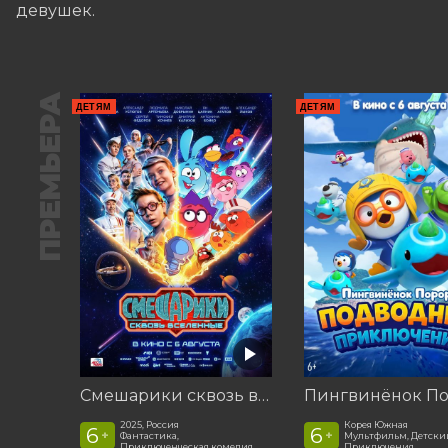
девушек.
ПРЕМЬЕРА
ДЕТЯМ
ДЕТЯМ
Смешарики сквозь вселенные
2025, Россия
Корея Южная
6
6
+
+
Фантастика,
Мультфильм, Детски
Приключенческая комедия
Приключения