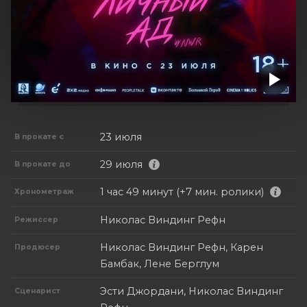
23 июля
В прокате с
29 июля
В прокате до
1 час 49 минут (+7 мин. ролики)
Хронометраж
Николас Виндинг Рефн
Режиссер
Николас Виндинг Рефн, Карен
Продюсер
Бамбак, Лене Берглум
Эсти Джордани, Николас Виндинг
Сценарист