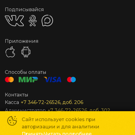
Подписывайся
Приложения
Способы оплаты
Контакты
Касса
+7 346-72-26526, доб. 206
Администратор
+7 346-72-26526, доб. 302
Заведующий
+7 346-72-26526, доб. 301
Сайт использует cookies при
авторизации и для аналитики
Все остальные вопросы
unost@gkc-planeta.ru
Принять
Читать подробнее
По вопросам гастролей и маркетинга
gastroli@gkc