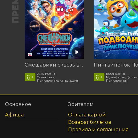
Смешарики сквозь вселенные
2025, Россия
Корея Южная
6
6
+
+
Фантастика,
Мультфильм, Детски
Приключенческая комедия
Приключения
Основное
Зрителям
Афиша
Оплата картой
Возврат билетов
Правила и соглашения