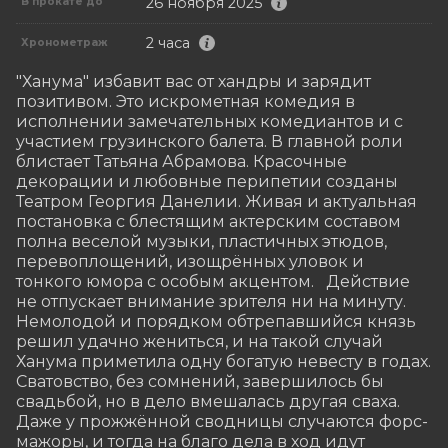
26 ноября 2025
В прокате до
2 часа
Хронометраж
"Ханума" избавит вас от хандры и зарядит 
позитивом. Это искрометная комедия в 
исполнении замечательных комедиантов и с 
участием грузинского балета. В главной роли 
блистает Татьяна Абрамова. Красочные 
декорации и любовные перипетии созданы 
Театром Георгия Данелии. Живая и актуальная 
постановка с блестящим актерским составом 
полна веселой музыки, пластичных этюдов, 
перевоплощений, изощрённых уловок и 
тонкого юмора с особым акцентом.   Действие 
не отпускает внимание зрителя ни на минуту.

Немолодой и порядком обтрепавшийся князь 
решил удачно жениться, и на такой случай 
Ханума приметила одну богатую невесту в годах. 
Сватовство, без сомнений, завершилось бы 
свадьбой, но в дело вмешалась другая сваха. 
Даже у прожжённой сводницы случаются форс-
мажоры, и тогда на благо дела в ход идут 