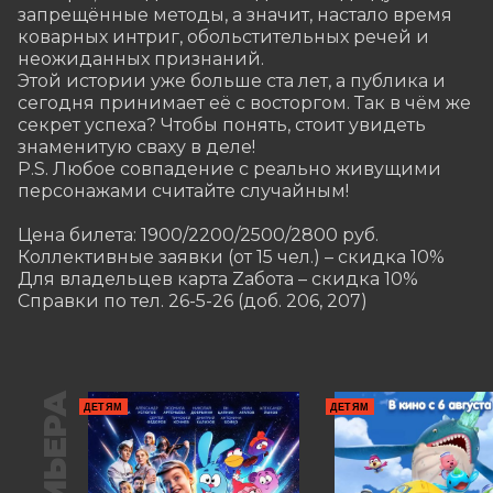
запрещённые методы, а значит, настало время 
коварных интриг, обольстительных речей и 
неожиданных признаний.

Этой истории уже больше ста лет, а публика и 
сегодня принимает её с восторгом. Так в чём же 
секрет успеха? Чтобы понять, стоит увидеть 
знаменитую сваху в деле!

P.S. Любое совпадение с реально живущими 
персонажами считайте случайным!

Цена билета: 1900/2200/2500/2800 руб.                 

Коллективные заявки (от 15 чел.) – скидка 10%

Для владельцев карта Zабота – скидка 10%

Справки по тел. 26-5-26 (доб. 206, 207)
ПРЕМЬЕРА
ДЕТЯМ
ДЕТЯМ