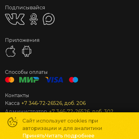
Подписывайся
Приложения
Способы оплаты
Контакты
Касса
+7 346-72-26526, доб. 206
Администратор
+7 346-72-26526, доб. 302
Заведующий
+7 346-72-26526, доб. 301
Сайт использует cookies при
авторизации и для аналитики
Все остальные вопросы
unost@gkc-planeta.ru
Принять
Читать подробнее
По вопросам гастролей и маркетинга
gastroli@gkc