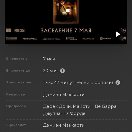
7 мая
В прокате с
20 мая
В прокате до
1 час 47 минут (+6 мин. ролики)
Хронометраж
Дэмиэн Маккарти
Режиссер
Дерек Дочи, Майртин Де Барра,
Продюсер
Джулианна Форде
Дэмиэн Маккарти
Сценарист