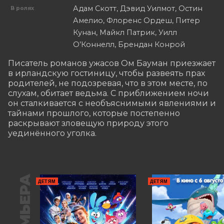
Адам Скотт, Дэвид Уилмот, Остин
В ролях
Амелио, Флоренс Ордеш, Питер
Кунан, Майкл Патрик, Уилл
О’Коннелл, Брендан Конрой
Писатель романов ужасов Ом Бауман приезжает 
в ирландскую гостиницу, чтобы развеять прах 
родителей, не подозревая, что в этом месте, по 
слухам, обитает ведьма. С приближением ночи 
он сталкивается с необъяснимыми явлениями и 
тайнами прошлого, которые постепенно 
раскрывают зловещую природу этого 
уединённого уголка.
ПРЕМЬЕРА
ДЕТЯМ
ДЕТЯМ