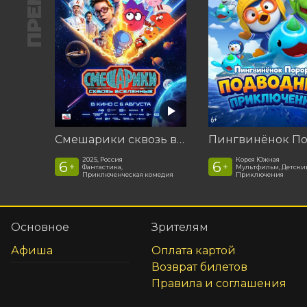
Смешарики сквозь вселенные
2025, Россия
Корея Южная
6
6
+
+
Фантастика,
Мультфильм, Детски
Приключенческая комедия
Приключения
Основное
Зрителям
Афиша
Оплата картой
Возврат билетов
Правила и соглашения