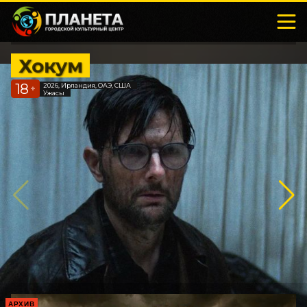
Хокум
18
2026, Ирландия, ОАЭ, США
+
Ужасы
АРХИВ