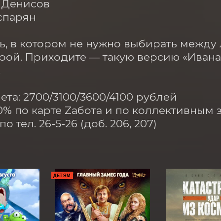
Денисов

спарян

ь, в котором не нужно выбирать между
рой. Приходите — такую версию «Ивана 


ета: 2700/3100/3600/4100 рублей

0% по карте Zабота и по коллективным за
о тел. 26-5-26 (доб. 206, 207)
ДЕТЯМ