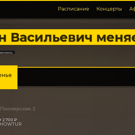
Расписание
Концерты
А
н Васильевич меня
пектакль
енье
. Пионерская, 2
т 2 700 ₽
SHOWTUR