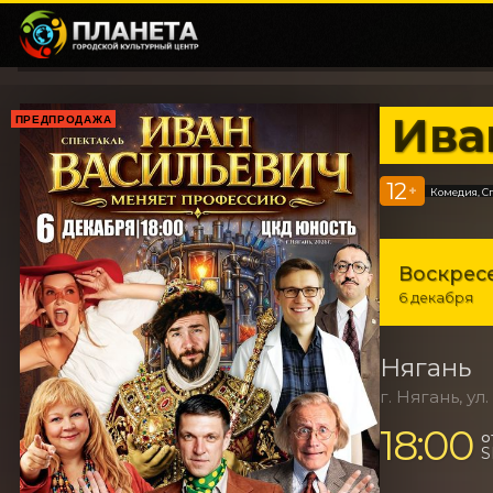
Ива
ПРЕДПРОДАЖА
12
+
Комедия, С
Воскрес
6 декабря
Нягань
г. Нягань, ул
18:00
о