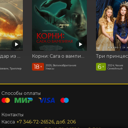
Катастрофа. Удар из космоса
Корни: Сага о вампирах
Три принце
18
6
2026, Великобритания
2024, Чехия
+
+
Боевик, Триллер
Ужасы
Семейный
Способы оплаты
Контакты
Касса
+7 346-72-26526, доб. 206