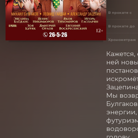
В прокате с
В прокате до
Хронометраж
Кажется,
ней новы
постанов
искромёт
Зацепина.
Мы возвр
Булгаков
энергии,
футуризм
водоворо
голову.
