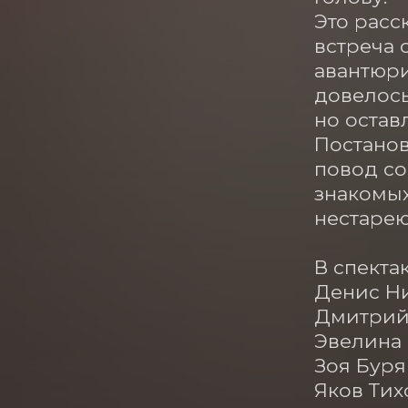
Это расс
встреча 
авантюри
довелось
но остав
Постанов
повод со
знакомых
нестарею
В спектак
Денис Н
Дмитрий
Эвелина 
Зоя Буряк
Яков Тих