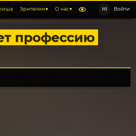
фиша
Зрителям
О нас
Войти
ет профессию