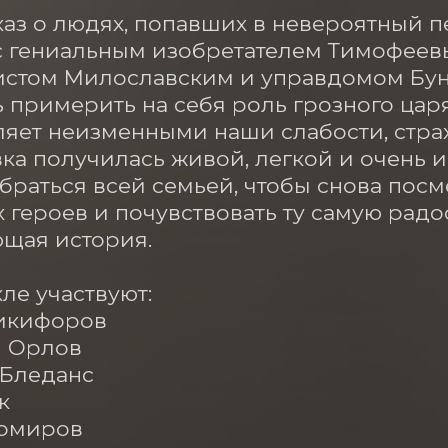
каз о людях, попавших в невероятный п
с гениальным изобретателем Тимофеевы
стом Милославским и управдомом Бунш
 примерить на себя роль грозного царя
ляет неизменными наши слабости, страх
ка получилась живой, легкой и очень и
браться всей семьей, чтобы снова пос
 героев и почувствовать ту самую радос
щая история.

ле участвуют: 

икифоров

 Орлов

Бледанс



омиров
