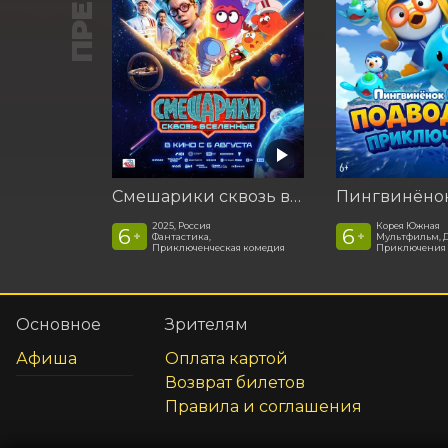
Смешарики сквозь вселенные
2025, Россия
Корея Южная
6
6
+
+
Фантастика,
Мультфильм, 
Приключенческая комедия
Приключения
Основное
Зрителям
Афиша
Оплата картой
Возврат билетов
Правила и соглашения