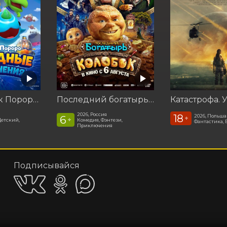
Пингвинёнок Пороро: Подводные приключения
Последний богатырь. Колобок
2026, Россия
18
2026, Польша
6
+
+
Детский,
Комедия, Фэнтези,
Фантастика, 
Приключения
Подписывайся