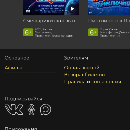
Смешарики сквозь вселенные
2025, Россия
Корея Южная
6
6
+
+
Фантастика,
Мультфильм, Детски
Приключенческая комедия
Приключения
Основное
Зрителям
Афиша
Оплата картой
Возврат билетов
Правила и соглашения
Подписывайся
Приложения