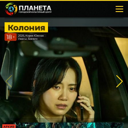
Колония
18
2026, Корея Южная
+
Ужасы, Боевик
АРХИВ