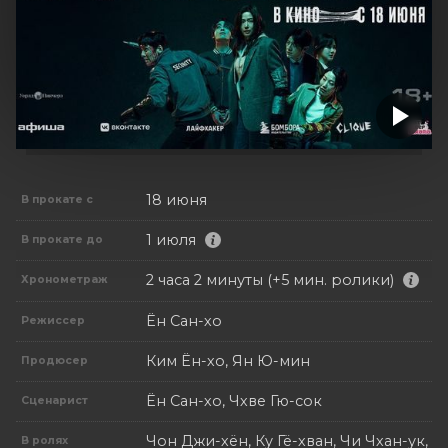
18 июня
В прокате с
1 июля
В прокате до
2 часа 2 минуты (+5 мин. ролики)
Хронометраж
Ён Сан-хо
Режиссер
Ким Ён-хо, Ян Ю-мин
Продюсер
Ён Сан-хо, Чхве Гю-сок
Сценарист
Чон Джи-хён, Ку Гё-хван, Чи Чхан-ук,
В ролях