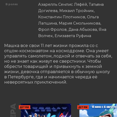
Азарелль Сенлис Ляфёй, Татьяна
В ролях
Догилева, Михаил Тройник,
Константин Плотников, Ольга
Лапшина, Мария Смольникова,
Фрол Фролов, Дана Абызова, Яна
Волчек, Елизавета Руфина
Машка все свои 11 лет жизни прожила со с 
отцом-космонавтом на космодроме. Она умеет 
управлять самолетом, лодкой и отвечать за себя, 
но не знает как живут ее сверстники. Чтобы 
обрести товарищей и привыкнуть к земной 
жизни, девочка отправляется в обычную школу 
в Петербурге, где и начинается череда её 
невероятных приключений.
ДЕТЯМ
ДЕТЯМ