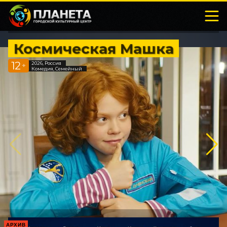
Космическая Машка
12
2026, Россия
+
Комедия, Семейный
АРХИВ