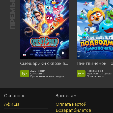
ПРЕМЬЕРА
Смешарики сквозь вселенные
2025, Россия
Корея Южная
6
6
+
+
Фантастика,
Мультфильм, Детски
Приключенческая комедия
Приключения
Основное
Зрителям
Афиша
Оплата картой
Возврат билетов