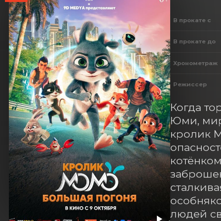
В прокате с
В прокате до
Хронометраж
Режиссер
Когда то
Юми, мир
кролик М
опасност
котёнком
заброшен
сталкива
особняко
людей св