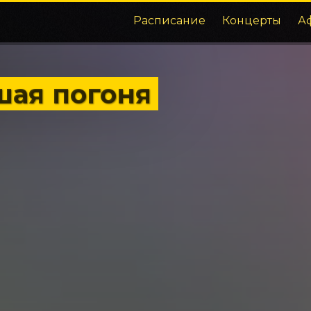
Расписание
Концерты
А
шая погоня