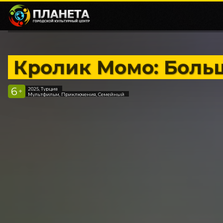
Кролик Момо: Боль
6
2025, Турция
+
Мультфильм, Приключения, Семейный