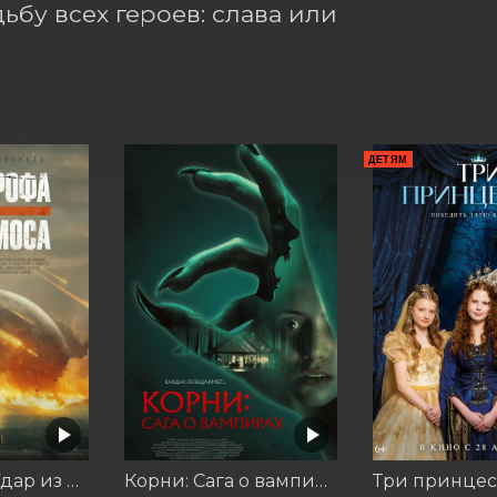
бу всех героев: слава или 
ДЕТЯМ
Катастрофа. Удар из космоса
Корни: Сага о вампирах
Три принце