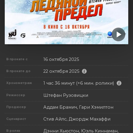
16 октября 2025
В прокате с
22 октября 2025
В прокате до
1 час 36 минут (+6 мин. ролики)
Хронометраж
Штефан Рузовицки
Режиссер
Аддам Брамич, Гари Хэмилтон
Продюсер
Стив Айлс, Джордж Махаффи
Сценарист
Дэнни Хьюстон, Юэль Киннаман,
В ролях