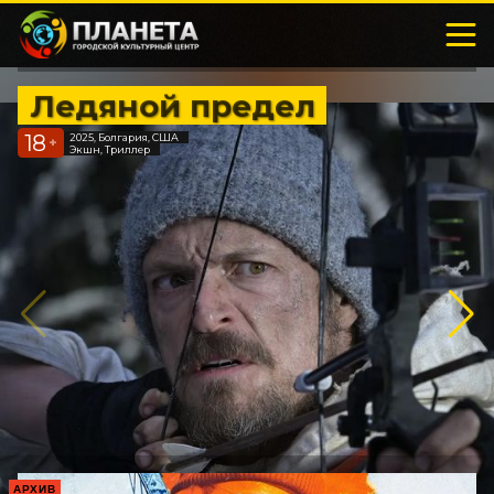
Ледяной предел
18
2025, Болгария, США
+
Экшн, Триллер
АРХИВ