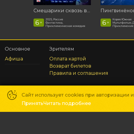
Смешарики сквозь вселенные
2025, Россия
Корея Южная
6
6
+
+
Фантастика,
Мультфильм, 
Приключенческая комедия
Приключения
Основное
Зрителям
Афиша
Оплата картой
Возврат билетов
Правила и соглашения
Сайт использует cookies при авторизации 
Принять
Читать подробнее
ГКЦ «Планета»
©
2019-
2026