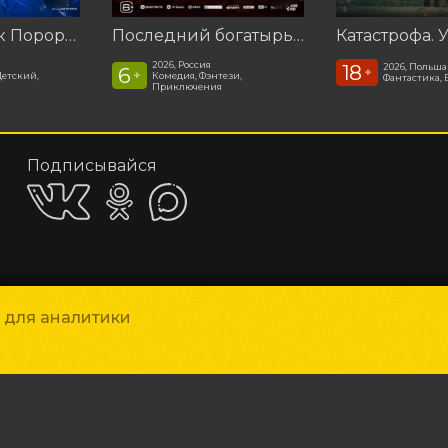
Пингвинёнок Пороро: Подводные приключения
Последний богатырь. Колобок
2026, Россия
18
2026, Польша
6
+
+
Детский,
Комедия, Фэнтези,
Фантастика, 
Приключения
Подписывайся
Приложения
и для аналитики