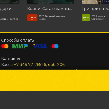
Катастрофа. Удар из космоса
Корни: Сага о вампирах
Три принце
18
6
2026, Великобритания
2024, Чехия
+
+
Боевик, Триллер
Ужасы
Семейный
Способы оплаты
Контакты
Касса
+7 346-72-26526, доб. 206
Администратор
+7 346-72-26526, доб. 302
Заведующий
+7 346-72-26526, доб. 301
Все остальные вопросы
unost@gkc-planeta.ru
По вопросам гастролей и маркетинга
gastroli@gkc-
Powered by
p24.app