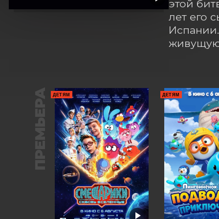
этой бит
лет его 
Испании.
живущую 
ПРЕМЬЕРА
ДЕТЯМ
ДЕТЯМ