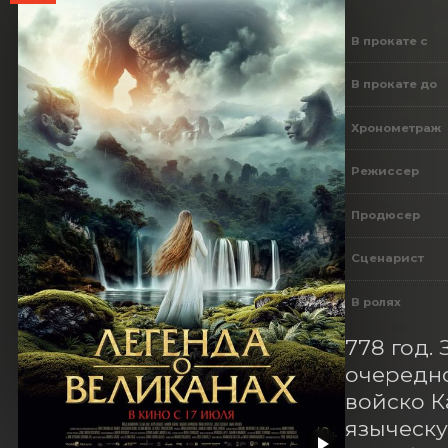
В прокате с
В прокате до
Хронометраж
Режиссер
Продюсер
Сценарист
В ролях
778 год.
очередно
войско К
языческу