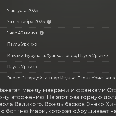
7 августа 2025
24 сентября 2025
1 час 46 минут
Пауль Уркихо
Иньяки Буручага, Хуанхо Ланда, Пауль Уркихо
Пауль Уркихо
Энеко Сагардой, Ициар Итуньо, Елена Урис, Кепа
 Зажатая между маврами и франками Стр
му вторжению. На этот раз горную доли
арла Великого. Вождь басков Энеко Хи
ю богиню Мари, которая обрушивает на 