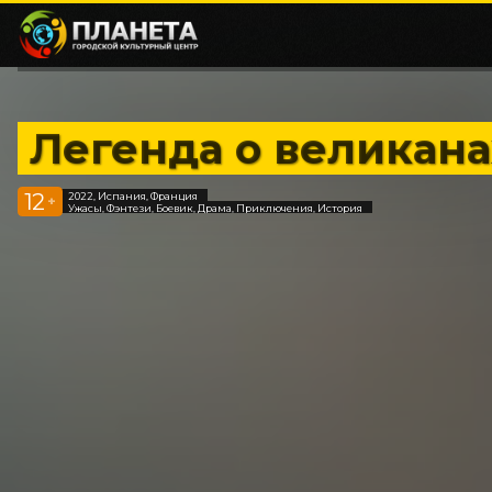
Легенда о великана
12
2022, Испания, Франция
+
Ужасы, Фэнтези, Боевик, Драма, Приключения, История