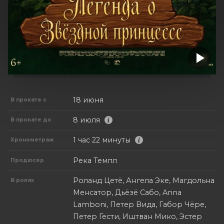
18 июня
В прокате с
8 июля
В прокате до
1 час 22 минуты
Хронометраж
Река Темпл
Продюсер
Роланд Цетё, Ангела Эке, Магдольна
В ролях
Менсатор, Дьёзё Сабо, Anna
Lamboni, Петер Вида, Габор Чёре,
Петер Гести, Иштван Мико, Эстер