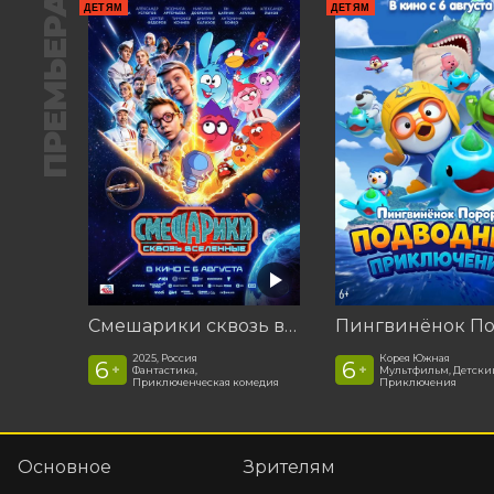
ПРЕМЬЕРА
ДЕТЯМ
ДЕТЯМ
Смешарики сквозь вселенные
2025, Россия
Корея Южная
6
6
+
+
Фантастика,
Мультфильм, Детски
Приключенческая комедия
Приключения
Основное
Зрителям