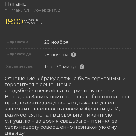
Нягань
г. Нягань, ул. Пионерская, 2
18:00
от 2 400 ₽
SHOWTUR
28 ноября
В прокате с
28 ноября
В прокате до
1 час 30 минут
Хронометраж
Отношение к браку должно быть серьезным, и 
торопиться с решением о

свадьбе без веской на то причины не стоит. 

Володька Завитушкин настолько быстро сделал 
предложение девушке, что даже не успел 
запомнить внешность своей избранницы. И, 
разумеется, попал в довольно пикантную 
ситуацию – во время свадьбы он принял за 
свою невесту совершенно незнакомую ему 
девицу!
