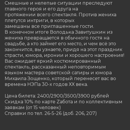
Смешные и нелепые ситуации преследуют 
главного героя и его друга на

протяжении всего спектакля. Против жениха 
плетутся интриги, в которых

замешаны все приглашенные гости.

В конечном итоге Володька Завитушкин из 
жениха превращается в обычного гостя на 
свадьбе, а кто займет его место, и чем всё это 
закончится, вы узнаете, придя на этот праздник 
страсти, юмора, иронии и хорошего настроения!

Вас ожидает яркий костюмированный 
спектакль, рассказанный неповторимым 
языком мастера советской сатиры и юмора 
Михаила Зощенко, который перенесет вас во 
времена НЭПа 30-х годов ХХ века.

Цена билета: 2400/2900/3500/3900 рублей

Скидка 10% по карте Zабота и по коллективным 
заявкам (от 15 человек)

Справки по тел. 26-5-26 (доб. 206, 207)