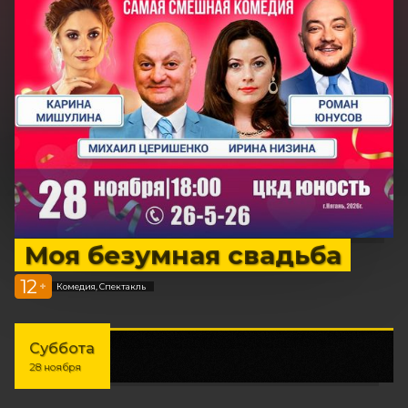
Моя безумная свадьба
12
+
Комедия, Спектакль
Суббота
28 ноября