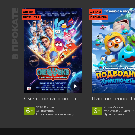
В ПРОКАТЕ
ДЕТЯМ
ДЕТЯМ
ПРЕМЬЕРА
ПРЕМЬЕРА
Смешарики сквозь вселенные
2025, Россия
Корея Южная
6
6
+
+
Фантастика,
Мультфильм, Детски
Приключенческая комедия
Приключения