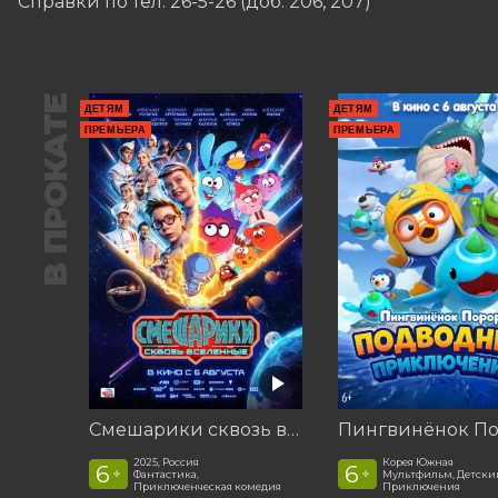
Справки по тел. 26-5-26 (доб. 206, 207)
В ПРОКАТЕ
ДЕТЯМ
ДЕТЯМ
ПРЕМЬЕРА
ПРЕМЬЕРА
Смешарики сквозь вселенные
2025, Россия
Корея Южная
6
6
+
+
Фантастика,
Мультфильм, Детски
Приключенческая комедия
Приключения