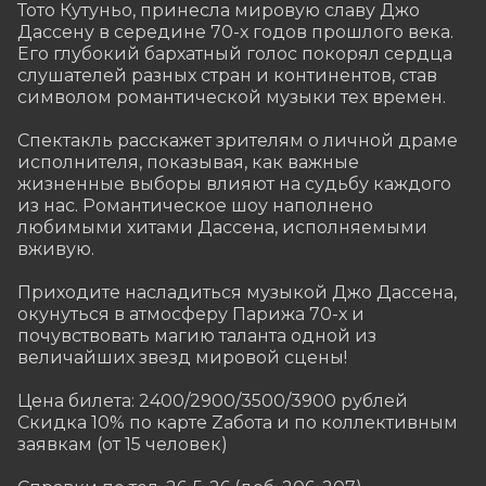
Тото Кутуньо, принесла мировую славу Джо 
Дассену в середине 70-х годов прошлого века. 
Его глубокий бархатный голос покорял сердца 
слушателей разных стран и континентов, став 
символом романтической музыки тех времен.

Спектакль расскажет зрителям о личной драме 
исполнителя, показывая, как важные 
жизненные выборы влияют на судьбу каждого 
из нас. Романтическое шоу наполнено 
любимыми хитами Дассена, исполняемыми 
вживую.

Приходите насладиться музыкой Джо Дассена, 
окунуться в атмосферу Парижа 70-х и 
почувствовать магию таланта одной из 
величайших звезд мировой сцены!

Цена билета: 2400/2900/3500/3900 рублей

Скидка 10% по карте Zабота и по коллективным 
заявкам (от 15 человек)
