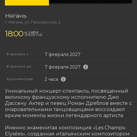
Нягань
г. Нягань, ул. Пионерская, 2
18:00
от 2 400 ₽
SHOWTUR
7 февраля 2027
В прокате с
7 февраля 2027
В прокате до
2 часа
Хронометраж
Уникальный концерт-спектакль, посвященный 
великому французскому исполнителю Джо 
Дассену. Актер и певец Роман Дряблов вместе с 
очаровательными танцовщицами воссоздают 
яркие моменты жизни легендарного артиста.

Именно знаменитая композиция «Les Champs-
Elysées», созданная итальянским композитором 