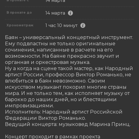
14 марта
В прокате с
14 марта
В прокате до
1 час 10 минут
Хронометраж
Баян – универсальный концертный инструмент. 
Ему подвластны не только оригинальные 
сочинения, написанные в расчете на его 
возможности. На баяне прекрасно звучит и 
органная и оркестровая музыка. 

Ну а когда на сцене такой мастер, как Народный 
артист России, профессор Виктор Романько, не 
влюбиться в баян невозможно. Своим 
искусством музыкант покорил многие страны 
мира. И не только тем, как исполняет музыку от 
барокко до наших дней, но и блестящими 
импровизациями.

Исполнитель: Народный артист Российской 
Федерации Виктор Романько.

Ведущий концерта: музыковед Марина Принц.

Концерт проходит в рамках проекта 