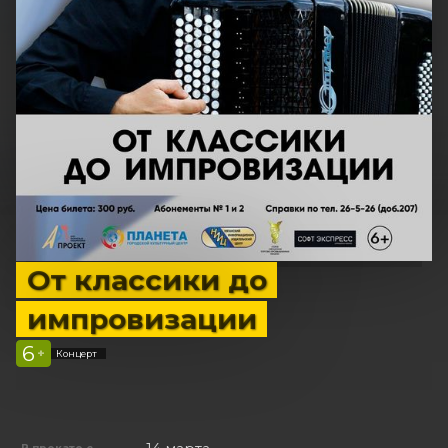
От классики до
импровизации
6
+
Концерт