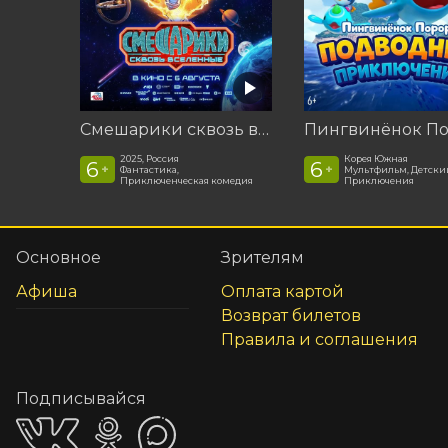
Смешарики сквозь вселенные
2025, Россия
Корея Южная
6
6
+
+
Фантастика,
Мультфильм, Детски
Приключенческая комедия
Приключения
Основное
Зрителям
Афиша
Оплата картой
Возврат билетов
Правила и соглашения
Подписывайся