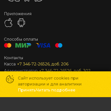
Приложения
Способы оплаты
Контакты
Касса
+7 346-72-26526, доб. 206
Администратор
+7 346-72-26526, доб. 302
Заведующий
+7 346-72-26526, доб. 301
Сайт использует cookies при
авторизации и для аналитики
Все остальные вопросы
unost@gkc-planeta.ru
Принять
Читать подробнее
По вопросам гастролей и маркетинга
gastroli@gkc
ГКЦ «Планета»
©
2019-
2026