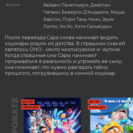
Хайден Панеттьери, Джастин
В ролях
Чатвин, Беверли Д’Анджело, Миша
Бартон, Лори Тань Чинн, Эрик
Лютес, Ки Хо, Кэти Сальводон
После переезда Сара снова начинает видеть 
кошмары родом из детства. В страшных снах ей 
являлось ОНО - нечто неописуемое и  жуткое. 
Когда страшные сны Сары начинают 
прорываться в реальность и угрожать ее сыну, 
она понимает, что нужно разгадать тайну 
прошлого, погрузившись в ночной кошмар.
В ПРОКАТЕ
ДЕТЯМ
ДЕТЯМ
ПРЕМЬЕРА
ПРЕМЬЕРА