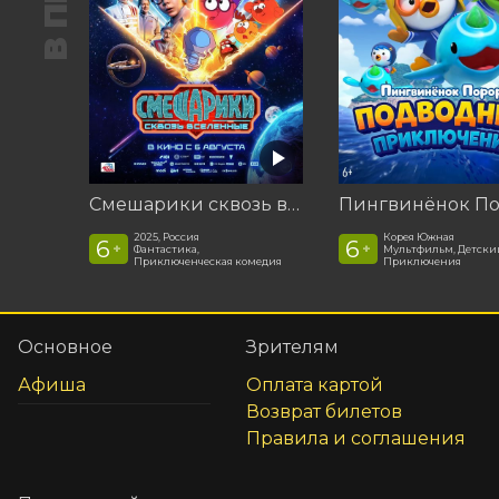
Смешарики сквозь вселенные
2025, Россия
Корея Южная
6
6
+
+
Фантастика,
Мультфильм, Детски
Приключенческая комедия
Приключения
Основное
Зрителям
Афиша
Оплата картой
Возврат билетов
Правила и соглашения