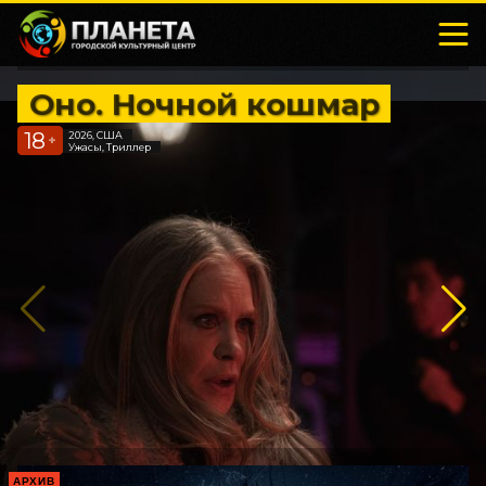
Оно. Ночной кошмар
18
2026, США
+
Ужасы, Триллер
АРХИВ