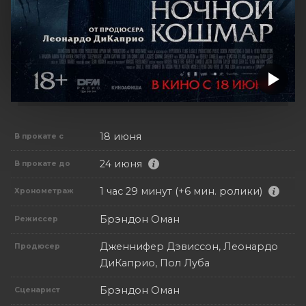
18 июня
В прокате с
24 июня
В прокате до
1 час 29 минут (+6 мин. ролики)
Хронометраж
Брэндон Оман
Режиссер
Дженнифер Дэвиссон, Леонардо
Продюсер
ДиКаприо, Пол Луба
Брэндон Оман
Сценарист