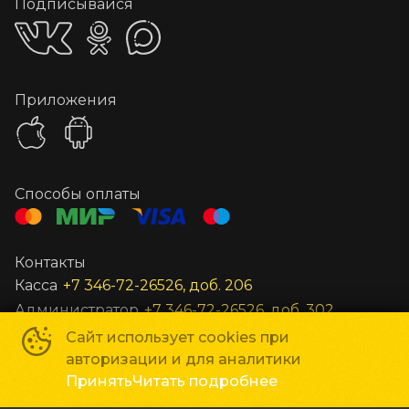
Подписывайся
Приложения
Способы оплаты
Контакты
Касса
+7 346-72-26526, доб. 206
Администратор
+7 346-72-26526, доб. 302
Заведующий
+7 346-72-26526, доб. 301
Сайт использует cookies при
авторизации и для аналитики
Все остальные вопросы
unost@gkc-planeta.ru
Принять
Читать подробнее
По вопросам гастролей и маркетинга
gastroli@gkc