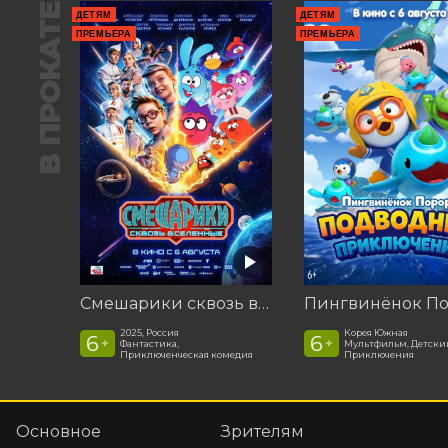
В ПРОКАТЕ
ДЕТЯМ
ДЕТЯМ
ПРЕМЬЕРА
ПРЕМЬЕРА
Смешарики сквозь вселенные
2025, Россия
Корея Южная
6
6
+
+
Фантастика,
Мультфильм, Детски
Приключенческая комедия
Приключения
Основное
Зрителям