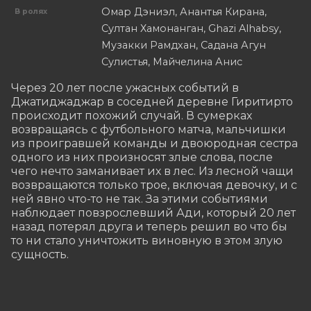
Омар Дэниэл, Анантья Кирана,
В ролях
Султан Хамонанган, Ghazi Alhabsy,
Музакки Рамдхан, Садана Агун
Сулистья, Майчелина Анис
Через 20 лет после ужасных событий в 
Джатиджаджар в соседней деревне Гиритирто 
происходит похожий случай. В сумерках 
возвращаясь с футбольного матча, мальчишки 
из проигравшей команды и двоюродная сестра 
одного из них произносят злые слова, после 
чего нечто заманивает их в лес. Из лесной чащи 
возвращаются только трое, включая девочку, и с 
ней явно что-то не так. За этими событиями 
наблюдает повзрослевший Ади, который 20 лет 
назад потерял друга и теперь решил во что бы 
то ни стало уничтожить виновную в этом злую 
сущность.