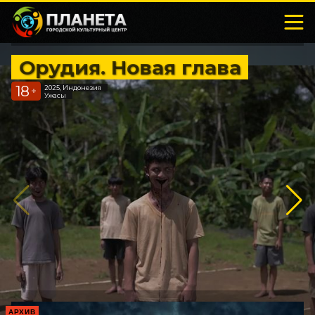
Орудия. Новая глава
18
2025, Индонезия
+
Ужасы
АРХИВ