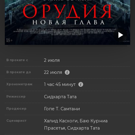
2 июля
В прокате с
22 июля
В прокате до
1 час 45 минут
Хронометраж
Сидхарта Тата
Режиссер
Гопе Т. Самтани
Продюсер
Халид Касхоги, Баю Курниа
Сценарист
Прасетья, Сидхарта Тата