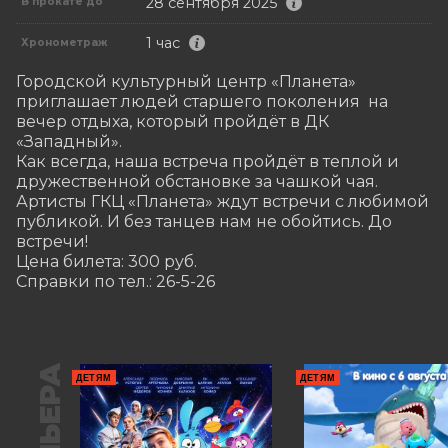
28 сентября 2025
В прокате до
1 час
Хронометраж
Городской культурный центр «Планета» 
приглашает людей старшего поколения  на 
вечер отдыха, который пройдёт в ДК 
«Западный». 

Как всегда, наша встреча пройдёт в теплой и 
дружественной обстановке за чашкой чая. 
Артисты ГКЦ «Планета» ждут встречи с любимой 
публикой. И без танцев нам не обойтись. До 
встречи!

Цена билета: 300 руб.

Справки по тел.: 26-5-26
ДЕТЯМ
ДЕТЯМ