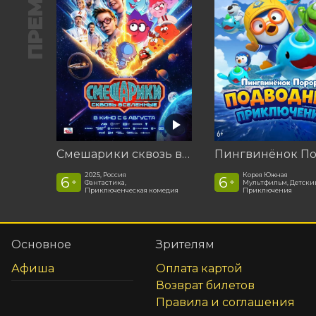
ПРЕМЬЕРА
Смешарики сквозь вселенные
2025, Россия
Корея Южная
6
6
+
+
Фантастика,
Мультфильм, Детски
Приключенческая комедия
Приключения
Основное
Зрителям
Афиша
Оплата картой
Возврат билетов
Правила и соглашения