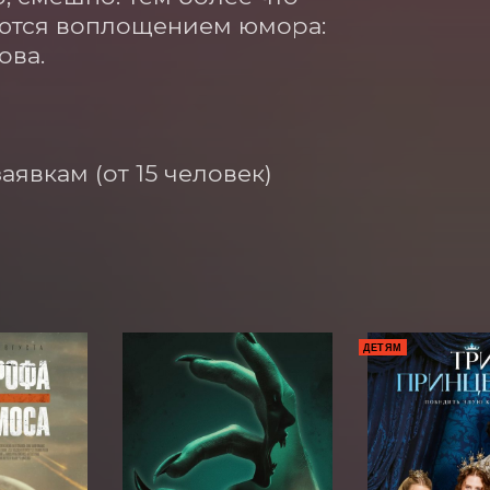
яются воплощением юмора: 
ва.

явкам (от 15 человек)

ДЕТЯМ