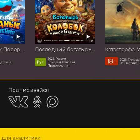
Пингвинёнок Пороро: Подводные приключения
Последний богатырь. Колобок
2026, Россия
18
2026, Польша
6
+
+
Детский,
Комедия, Фэнтези,
Фантастика, 
Приключения
Подписывайся
Приложения
и для аналитики