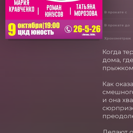
В прокате с
В прокате до
Хронометраж
Когда те
дома, гд
прыжком 
Как оказ
смешного
и она хв
сюрпризо
преодоле
Делают о