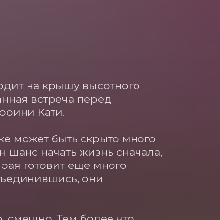
одит на крышу высотного 
нная встреча перед 
оини Кати. 

ке может быть скрыто много 
 шанс начать жизнь сначала, 
рая готовит еще много 
бъединившись, они 
 смешно. Тем более что 