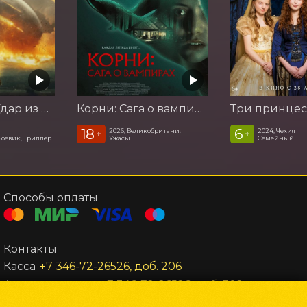
Катастрофа. Удар из космоса
Корни: Сага о вампирах
Три принце
18
6
2026, Великобритания
2024, Чехия
+
+
Боевик, Триллер
Ужасы
Семейный
Способы оплаты
Контакты
Касса
+7 346-72-26526, доб. 206
Администратор
+7 346-72-26526, доб. 302
Заведующий
+7 346-72-26526, доб. 301