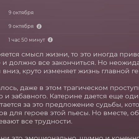
9 октября
9 октября
1 час 50 минут
ряется смысл жизни, то это иногда прив
е и должно все закончиться. Но неожида
вниз, круто изменяет жизнь главной гер
алось, даже в этом трагическом проступ
 и забавного. Катерине дается еще один
атается за это предложение судьбы, кото
в для героев этой пьесы. Но вместе, о
вают все трудности. 

ни это эмоционально, шумно и конечно,