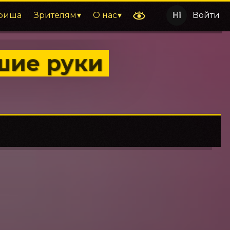
фиша
Зрителям
О нас
Войти
шие руки