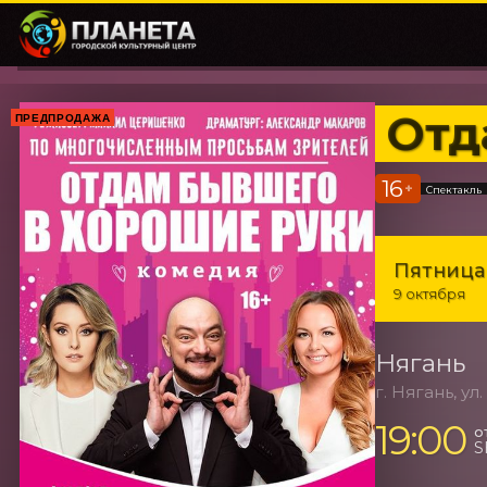
Отд
ПРЕДПРОДАЖА
16
+
Спектакль
Пятница
9 октября
Нягань
г. Нягань, ул
19:00
о