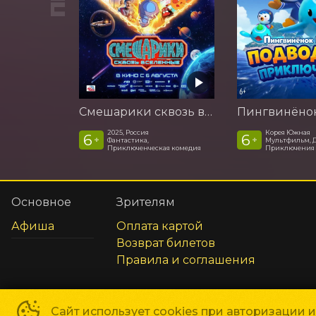
Смешарики сквозь вселенные
2025, Россия
Корея Южная
6
6
+
+
Фантастика,
Мультфильм, 
Приключенческая комедия
Приключения
Основное
Зрителям
Афиша
Оплата картой
Возврат билетов
Правила и соглашения
Сайт использует cookies при авторизации 