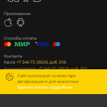
Приложения
Способы оплаты
Контакты
Касса
+7 346-72-26526, доб. 206
Администратор
+7 346-72-26526, доб. 302
Заведующий
+7 346-72-26526, доб. 301
Сайт использует cookies при
авторизации и для аналитики
Все остальные вопросы
unost@gkc-planeta.ru
Принять
Читать подробнее
По вопросам гастролей и маркетинга
gastroli@gkc
ГКЦ «Планета»
©
2019-
2026