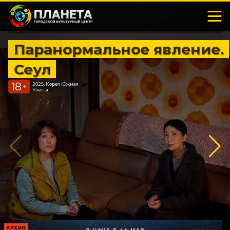
Паранормальное явление.
Сеул
18
2025, Корея Южная
+
Ужасы
АРХИВ