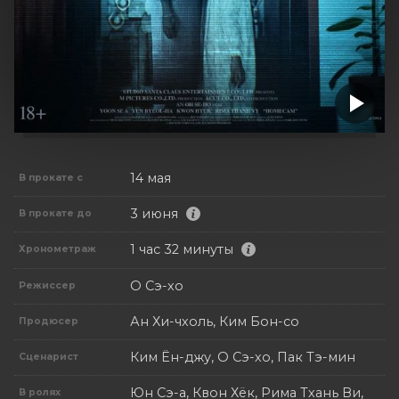
14 мая
В прокате с
3 июня
В прокате до
1 час 32 минуты
Хронометраж
О Сэ-хо
Режиссер
Ан Хи-чхоль, Ким Бон-со
Продюсер
Ким Ён-джу, О Сэ-хо, Пак Тэ-мин
Сценарист
Юн Сэ-а, Квон Хёк, Рима Тхань Ви,
В ролях