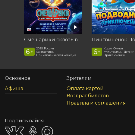
Смешарики сквозь вселенные
2025, Россия
Корея Южная
6
6
+
+
Фантастика,
Мультфильм, Детски
Приключенческая комедия
Приключения
Основное
Зрителям
Афиша
Оплата картой
Возврат билетов
Правила и соглашения
Подписывайся