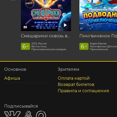
Смешарики сквозь вселенные
2025, Россия
Корея Южная
6
6
+
+
Фантастика,
Мультфильм, Детски
Приключенческая комедия
Приключения
Основное
Зрителям
Афиша
Оплата картой
Возврат билетов
Правила и соглашения
Подписывайся