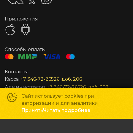
Приложения
Способы оплаты
Контакты
Касса
+7 346-72-26526, доб. 206
Администратор
+7 346-72-26526, доб. 302
Заведующий
+7 346-72-26526, доб. 301
Сайт использует cookies при
авторизации и для аналитики
Все остальные вопросы
unost@gkc-planeta.ru
Принять
Читать подробнее
По вопросам гастролей и маркетинга
gastroli@gkc
ГКЦ «Планета»
©
2019-
2026