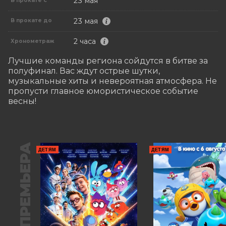
23 мая
В прокате с
23 мая
В прокате до
2 часа
Хронометраж
Лучшие команды региона сойдутся в битве за 
полуфинал. Вас ждут острые шутки, 
музыкальные хиты и невероятная атмосфера. Не 
пропусти главное юмористическое событие 
весны!
ПРЕМЬЕРА
ДЕТЯМ
ДЕТЯМ