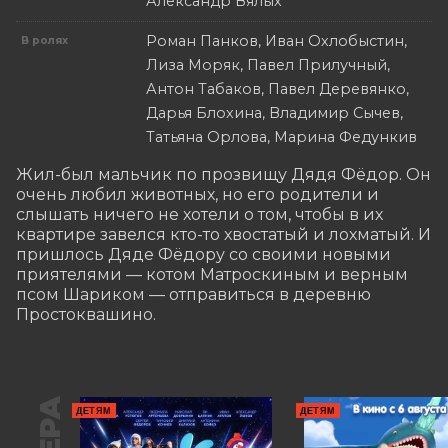
Александр Вялых
Роман Панков, Иван Охлобыстин,
В ролях
Лиза Моряк, Павел Прилучный,
Антон Табаков, Павел Деревянко,
Дарья Блохина, Владимир Сычев,
Татьяна Орлова, Марина Федункив
Жил-был мальчик по прозвищу Дядя Фёдор. Он 
очень любил животных, но его родители и 
слышать ничего не хотели о том, чтобы в их 
квартире завелся кто-то хвостатый и лохматый. И 
пришлось Дяде Фёдору со своими новыми 
приятелями — котом Матроскиным и верным 
псом Шариком — отправиться в деревню 
Простоквашино.
ДЕТЯМ
ДЕТЯМ