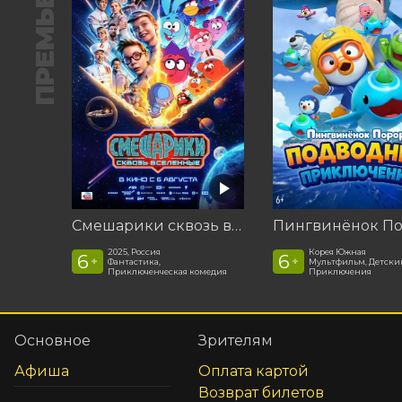
ПРЕМЬЕРА
Смешарики сквозь вселенные
2025, Россия
Корея Южная
6
6
+
+
Фантастика,
Мультфильм, Детски
Приключенческая комедия
Приключения
Основное
Зрителям
Афиша
Оплата картой
Возврат билетов