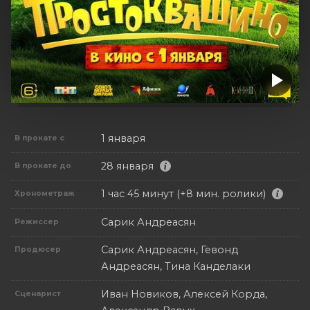
1 января
В прокате с
28 января
В прокате до
1 час 45 минут (+8 мин. ролики)
Хронометраж
Сарик Андреасян
Режиссер
Сарик Андреасян, Гевонд
Продюсер
Андреасян, Тина Канделаки
Иван Новиков, Алексей Корда,
Сценарист