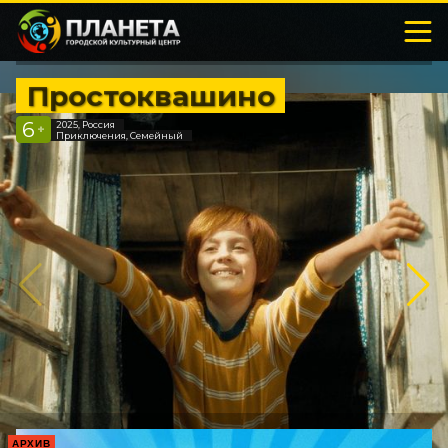
Простоквашино
6
2025, Россия
+
Приключения, Семейный
АРХИВ