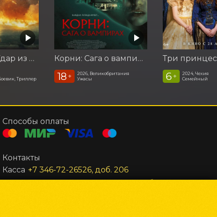
Катастрофа. Удар из космоса
Корни: Сага о вампирах
Три принце
18
6
2026, Великобритания
2024, Чехия
+
+
Боевик, Триллер
Ужасы
Семейный
Способы оплаты
Контакты
Касса
+7 346-72-26526, доб. 206
Администратор
+7 346-72-26526, доб. 302
Заведующий
+7 346-72-26526, доб. 301
Все остальные вопросы
unost@gkc-planeta.ru