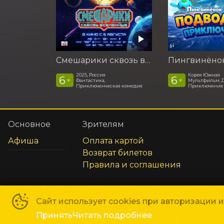
Смешарики сквозь вселенные
2025, Россия
Корея Южная
6
6
+
+
Фантастика,
Мультфильм, 
Приключенческая комедия
Приключения
Основное
Зрителям
Афиша
Оплата картой
Возврат билетов
Правила и соглашения
Сайт использует cookies при авторизации 
Принять
Читать подробнее