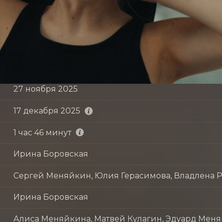
27 ноября 2025
17 декабря 2025
1 час 46 минут
Ирина Боровская
Сергей Меняйкин, Юлия Герасимова, Владлена Р
Ирина Боровская
Алиса Меняйкина, Матвей Кулагин, Эдуард Меня