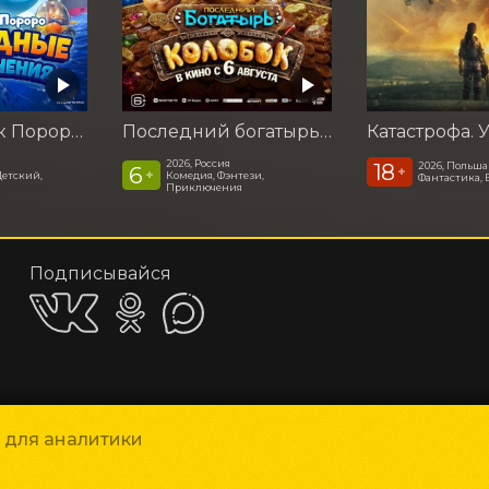
Пингвинёнок Пороро: Подводные приключения
Последний богатырь. Колобок
2026, Россия
18
2026, Польша
6
+
+
Детский,
Комедия, Фэнтези,
Фантастика, 
Приключения
Подписывайся
Приложения
и для аналитики