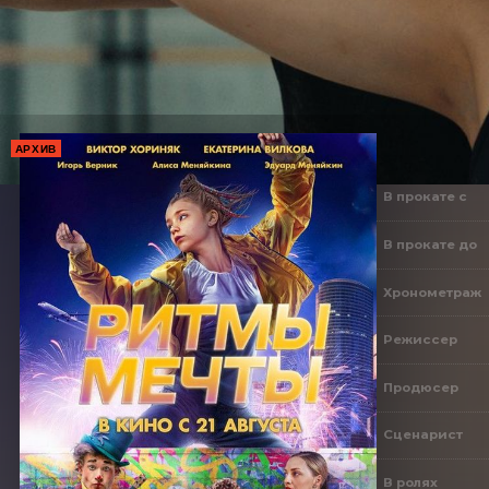
АРХИВ
В прокате с
В прокате до
Хронометраж
Режиссер
Продюсер
Сценарист
В ролях