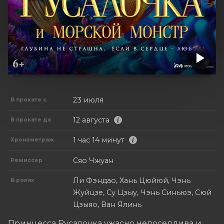
23 июля
В прокате с
12 августа
В прокате до
1 час 14 минут
Хронометраж
Сяо Чжуан
Режиссер
Ли Фэндао, Хань Цюйюй, Чэнь
В ролях
Жуйцзе, Су Цзыу, Чэнь Синьюэ, Сюй
Цзыяо, Ван Ялинь
Принцесса Русалочка ужасно непоседлива и 