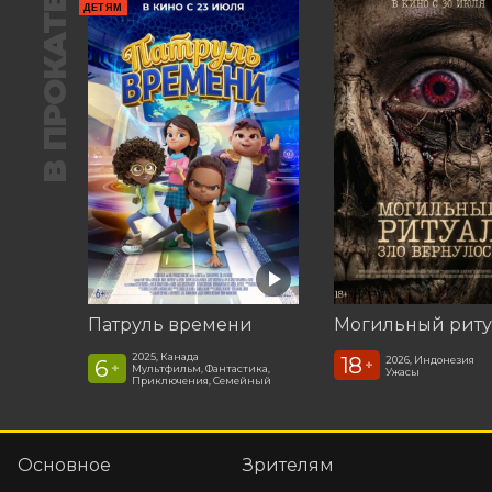
В ПРОКАТЕ
ДЕТЯМ
Патруль времени
2025, Канада
18
2026, Индонезия
6
+
+
Мультфильм, Фантастика,
Ужасы
Приключения, Семейный
Основное
Зрителям