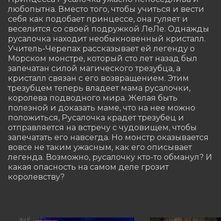
любопытна. Вместо того, чтобы учиться и вести 
себя как подобает принцессе, она гуляет и 
веселится со своей подружкой ЛеЛе. Однажды 
русалочка находит необыкновенный кристалл. 
Учитель-Черепах рассказывает ей легенду о 
Морском монстре, который сто лет назад был 
запечатан силой магического трезубца, а 
кристалл связан с его возвращением. Этим 
трезубцем теперь владеет мама русалочки, 
королева подводного мира. Желая быть 
полезной и доказать маме, что на нее можно 
положиться, Русалочка крадет трезубец и 
отправляется на встречу с чудовищем, чтобы 
запечатать его навсегда. Но монстр оказывается 
вовсе не таким ужасным, как его описывает 
легенда. Возможно, русалочку кто-то обманул? И 
какая опасность на самом деле грозит 
королевству?