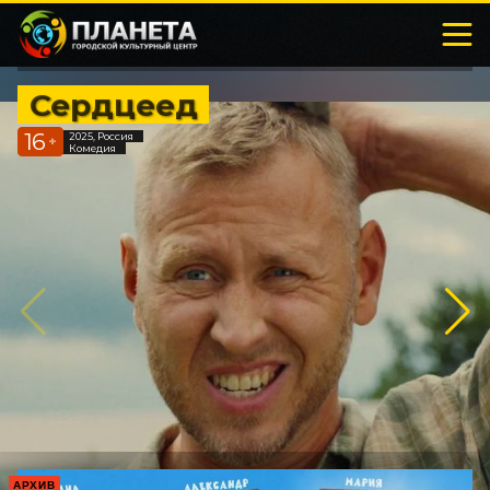
Сердцеед
16
2025, Россия
+
Комедия
АРХИВ