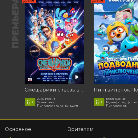
ПРЕМЬЕРА
ДЕТЯМ
ДЕТЯМ
Смешарики сквозь вселенные
2025, Россия
Корея Южная
6
6
+
+
Фантастика,
Мультфильм, Детски
Приключенческая комедия
Приключения
Основное
Зрителям