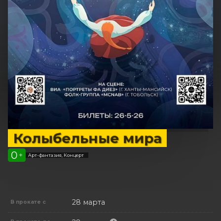
Колыбельные мира
0
+
Арт-фантазия, Концерт
28 марта
В прокате с