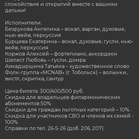
спокойствия и открытий вместе с вашими 
детьми! 

Исполнители:

Безрукова Ангелина – вокал, варган, духовые, 
нью-вейв, перкуссия

Бурцева Екатерина – вокал, духовые, гусли, нью-
вейв, перкуссия

Коржов Алексей – фортепиано, аккордеон

Шелест Любовь – гусли, домра

Ахмадыршина Татьяна – художественное слово

Фолк-группа «MCNAB» (г. Тобольск) – волынки, 
вистл, скрипка, сантур

Цена билета: 300/400/500 руб.

Скидка для владельцев филармонических 
абонементов 50%

Скидки для граждан льготных категорий – 10% .

Скидка для участников СВО и членов их семей - 
100%

Справки по тел. 26-5-26 (доб. 206, 207)