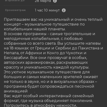
28 марта
В прокате до
1 час 10 минут
Хронометраж
Приглашаем вас на уникальный и очень теплый 
концерт – музыкальное путешествие по 
колыбельным нашей планеты. 

В основе программы - самые трогательные и 
мелодичные колыбельные, с любовью 
собранные со всего света. Вы услышите напевы 
на 18 языках: от Греции и Сербии до Пакистана и 
Непала, от Африки и Конго до Чукотки и 
Бессарабии. Все они прозвучат в особых, 
авторских аранжировках, раскрывающих 
красоту и уникальность каждой культуры.  

Это уютное музыкальное путешествие для 
больших и самых маленьких зрителей оживёт 
не только в звуке, но и в визуальных образах – 
программа будет сопровождаться песочной 
анимацией	. 

Вас ждёт особый интерактивный семейный 
формат, где музыка объединяет поколения. 
Погрузитесь в атмосферу нежности, 