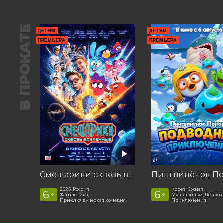
В ПРОКАТЕ
ДЕТЯМ
ДЕТЯМ
ПРЕМЬЕРА
ПРЕМЬЕРА
Смешарики сквозь вселенные
2025, Россия
Корея Южная
6
6
+
+
Фантастика,
Мультфильм, Детски
Приключенческая комедия
Приключения