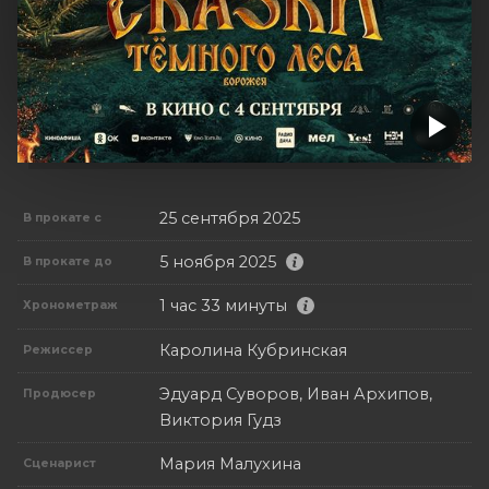
25 сентября 2025
В прокате с
5 ноября 2025
В прокате до
1 час 33 минуты
Хронометраж
Каролина Кубринская
Режиссер
Эдуард Суворов, Иван Архипов,
Продюсер
Виктория Гудз
Мария Малухина
Сценарист