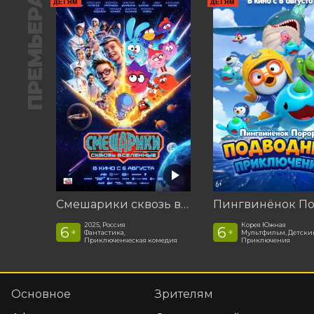
ПРЕМЬЕРА
ДЕТЯМ
ДЕТЯМ
Смешарики сквозь вселенные
2025, Россия
Корея Южная
6
6
+
+
Фантастика,
Мультфильм, Детски
Приключенческая комедия
Приключения
Основное
Зрителям