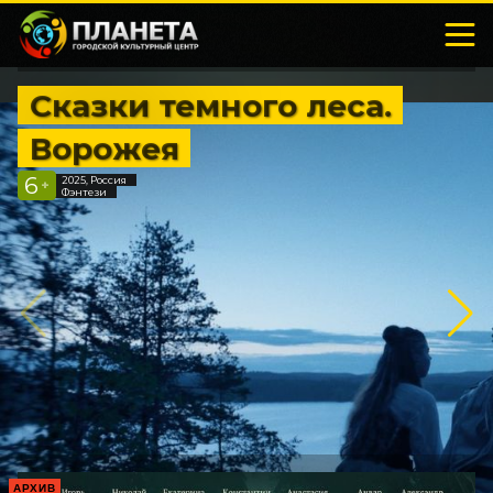
Сказки темного леса.
Ворожея
6
2025, Россия
+
Фэнтези
АРХИВ