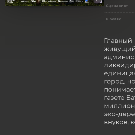
Сценарист
В ролях
Главный 
живущий 
админист
ликвидир
единица»
город, н
понимает
газете Б
миллионы
эко-дере
внуков, 