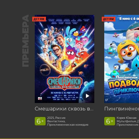
ПРЕМЬЕРА
ДЕТЯМ
ДЕТЯМ
Смешарики сквозь вселенные
2025, Россия
Корея Южная
6
6
+
+
Фантастика,
Мультфильм, 
Приключенческая комедия
Приключения