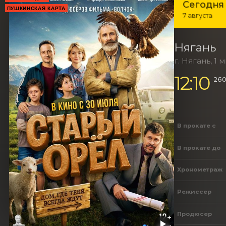
Сегодня
ПУШКИНСКАЯ КАРТА
7 августа
Нягань
г. Нягань, 1 м
12:10
260
В прокате с
В прокате до
Хронометраж
Режиссер
Продюсер