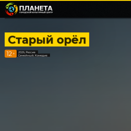
Старый орёл
12
2026, Россия
+
Семейный, Комедия