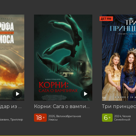
ДЕТЯМ
Катастрофа. Удар из космоса
Корни: Сага о вампирах
Три принце
18
6
2026, Великобритания
2024, Чехия
+
+
Боевик, Триллер
Ужасы
Семейный