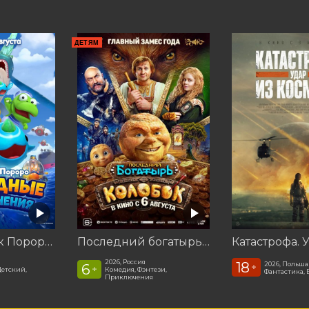
ДЕТЯМ
Пингвинёнок Пороро: Подводные приключения
Последний богатырь. Колобок
2026, Россия
18
2026, Польша
6
+
+
Детский,
Комедия, Фэнтези,
Фантастика, 
Приключения