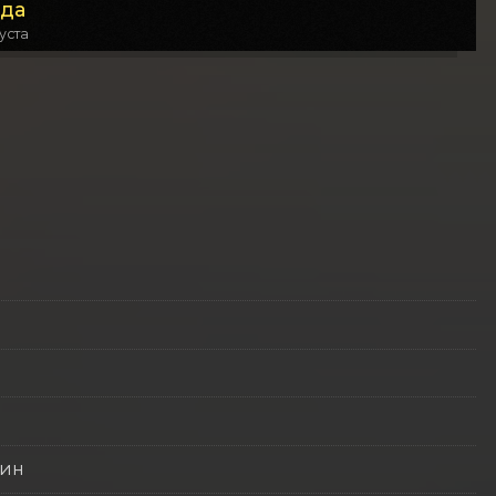
да
густа
кин