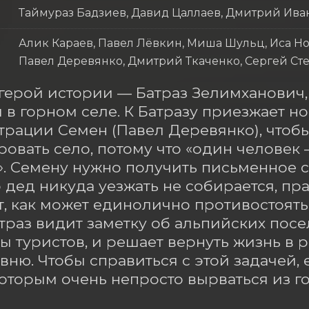
Таймураз Бадзиев, Давид Цаллаев, Дмитрий Ива
Алик Караев, Павел Лёвкин, Миша Шульц, Иса Но
Павел Деревянко, Дмитрий Ткаченко, Сергей Сте
герой истории — Батраз Зелимханович,
в горном селе. К Батразу приезжает но
рации Семен (Павел Деревянко), чтоб
овать село, потому что «один человек 
. Семену нужно получить письменное со
о дед никуда уезжать не собирается, пра
, как может единолично противостоять
атраз видит заметку об альпийских пос
 туристов, и решает вернуть жизнь в ро
вню. Чтобы справиться с этой задачей,
которым очень непросто вырваться из г