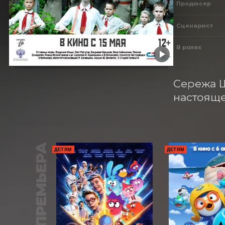
Продюсер
Сценарист
В ролях
Сережа Щ
настояще
ПРЕМЬЕРА
ДЕТЯМ
ДЕТЯМ