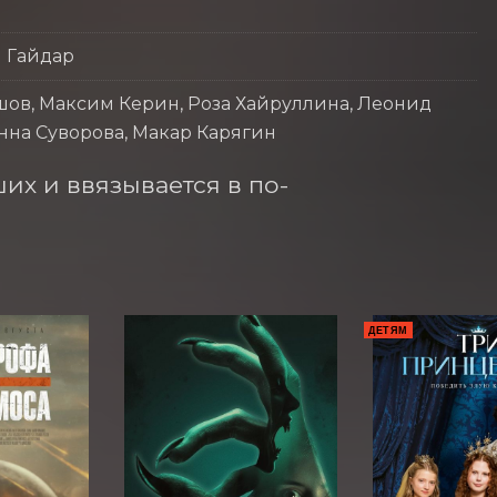
 Гайдар
ов, Максим Керин, Роза Хайруллина, Леонид
нна Суворова, Макар Карягин
их и ввязывается в по-
ДЕТЯМ