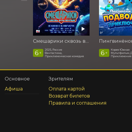
Смешарики сквозь вселенные
2025, Россия
Корея Южная
6
6
+
+
Фантастика,
Мультфильм, 
Приключенческая комедия
Приключения
Основное
Зрителям
Афиша
Оплата картой
Возврат билетов
Правила и соглашения