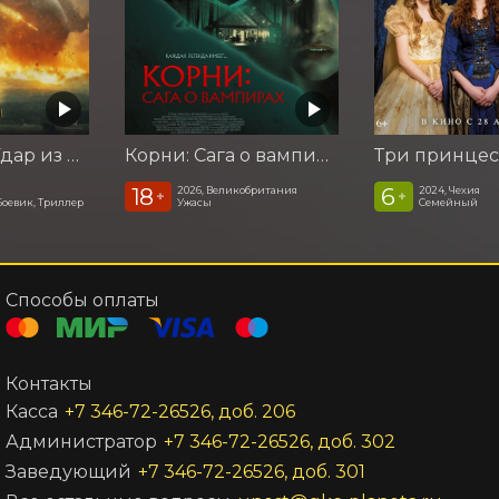
Катастрофа. Удар из космоса
Корни: Сага о вампирах
Три принце
18
6
2026, Великобритания
2024, Чехия
+
+
Боевик, Триллер
Ужасы
Семейный
Способы оплаты
Контакты
Касса
+7 346-72-26526, доб. 206
Администратор
+7 346-72-26526, доб. 302
Заведующий
+7 346-72-26526, доб. 301