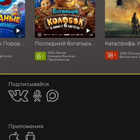
Пингвинёнок Пороро: Подводные приключения
Последний богатырь. Колобок
2026, Россия
18
2026, Польша
6
+
+
Детский,
Комедия, Фэнтези,
Фантастика, 
Приключения
Подписывайся
Приложения