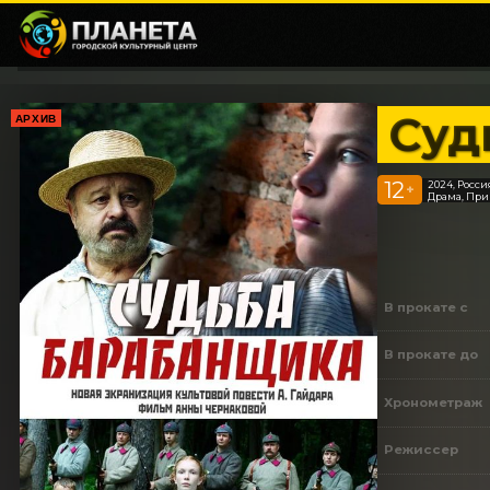
Суд
АРХИВ
12
2024, Росси
+
Драма, Пр
В прокате с
В прокате до
Хронометраж
Режиссер