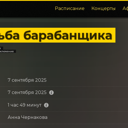
Расписание
Концерты
А
ьба барабанщика
я
иключения
7 сентября 2025
7 сентября 2025
1 час 49 минут
Анна Чернакова