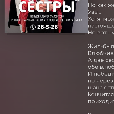
Но как ж
Увы..

Хотя, мо
настояще
Но вот ну
Жил-был 
Влюбчив 
А две сес
обе влюби
И победил
но через
шанс ест
Кончится
приходит