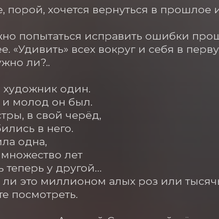
е, порой, хочется вернуться в прошлое 
жно попытаться исправить ошибки прош
е. «Удивить» всех вокруг и себя в перву
жно ли?..

художник один. 

и молод он был. 

тры, в свой черёд, 

лись в него. 

а одна, 

 множество лет 

ь теперь у другой…

 ли это миллионом алых роз или тысяч
е посмотреть. 
