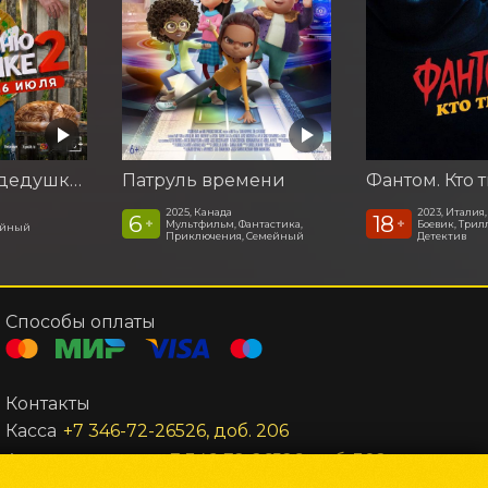
На деревню дедушке 2
Патруль времени
Фантом. Кто 
2025, Канада
2023, Италия
6
18
+
+
Мультфильм, Фантастика,
Боевик, Трил
ейный
Приключения, Семейный
Детектив
Способы оплаты
Контакты
Касса
+7 346-72-26526, доб. 206
Администратор
+7 346-72-26526, доб. 302