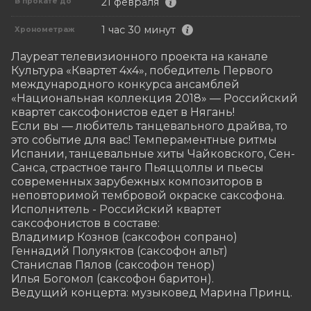
21 февраля
В прокате до
1 час 30 минут
Хронометраж
Лауреат телевизионного проекта на канале 
Культура «Квартет 4х4», победитель Первого 
международного конкурса ансамблей 
«Национальная коллекция 2018» — Российский 
квартет саксофонистов едет в Нягань!

Если вы — любитель танцевального драйва, то 
это событие для вас! Темпераментные ритмы 
Испании, танцевальные хиты Чайковского, Сен-
Санса, страстное танго Пьяццоллы и пьесы 
современных зарубежных композиторов в 
неповторимой тембровой окраске саксофона.

Исполнитель - Российский квартет 
саксофонистов в составе: 

Владимир Кознов (саксофон сопрано)

Геннадий Полуяктов (саксофон альт) 

Станислав Пялов (саксофон тенор)

Илья Богомол (саксофон баритон).

Ведущий концерта: музыковед Марина Принц.
