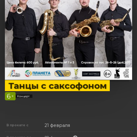
Танцы с саксофоном
6
+
Концерт
21 февраля
В прокате с