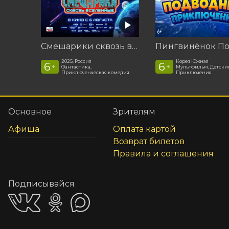
Смешарики сквозь вселенные
2025, Россия
Корея Южная
6
6
+
+
Фантастика,
Мультфильм, Детски
Приключенческая комедия
Приключения
Основное
Зрителям
Афиша
Оплата картой
Возврат билетов
Правила и соглашения
Подписывайся