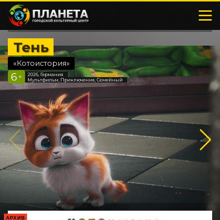
Тень
«Котоистория»
6
2026, Германия
+
Мультфильм, Приключения, Семейный
АРХИВ