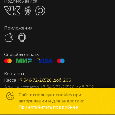
Подписывайся
Приложения
Способы оплаты
Контакты
Касса
+7 346-72-26526, доб. 206
Администратор
+7 346-72-26526, доб. 302
Заведующий
+7 346-72-26526, доб. 301
Сайт использует cookies при
авторизации и для аналитики
Все остальные вопросы
unost@gkc-planeta.ru
Принять
Читать подробнее
По вопросам гастролей и маркетинга
gastroli@gkc