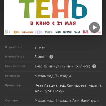
21 мая
В прокате с
3 июня
В прокате до
1 час 19 минут (+2 мин. ролики)
Хронометраж
Мохаммад Пирзади
Режиссер
Реза Азадманеш, Хамидреза Гушани,
Продюсер
Али Нури Оскуи
Мохаммад Пирзади, Али Валипури
Сценарист