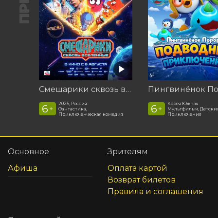
Смешарики сквозь вселенные
2025, Россия
Корея Южная
6
6
+
+
Фантастика,
Мультфильм, Детски
Приключенческая комедия
Приключения
Основное
Зрителям
Афиша
Оплата картой
Возврат билетов
Правила и соглашения