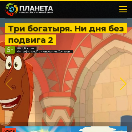
Три богатыря. Ни дня без
подвига 2
6
2025, Россия
+
Мультфильм, Приключения, Фэнтези
АРХИВ