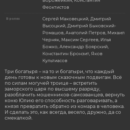
Ворожейкин, Константин
Феоктистов
Сергей Маковецкий, Дмитрий
В ролях
Высоцкий, Дмитрий Быковский-
Ромашов, Анатолий Петров, Михаил
Черняк, Максим Сергеев, Илья
Божко, Александр Боярский,
Константин Бронзит, Яков
Культиасов
Три богатыря – на то и богатыри, что каждый 
день готовы к новым сказочным подвигам. Всё 
по силам могучей троице – встретить 
заморского царя по высшему разряду, 
разоблачить мошенников-самозванцев, вернуть 
коню Юлию его способность разговаривать, а 
князя превратить обратно из комара в человека. 
И сделать это, как всегда, весело, дружно, да со 
смекалкой.