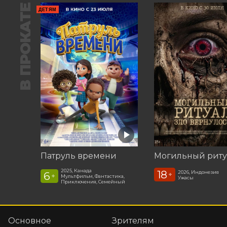
В ПРОКАТЕ
ДЕТЯМ
Патруль времени
2025, Канада
18
2026, Индонезия
6
+
+
Мультфильм, Фантастика,
Ужасы
Приключения, Семейный
Основное
Зрителям