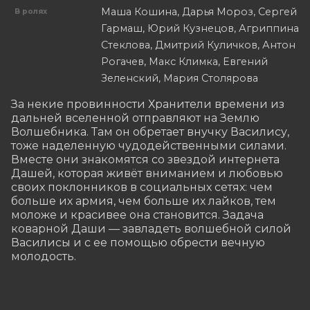
Маша Кошина, Дарья Мороз, Сергей
В ролях
Гармаш, Юрий Кузнецов, Агриппина
Стеклова, Дмитрий Куличков, Антон
Рогачев, Макс Климка, Евгений
Зеленский, Мария Столярова
За некие провинности Хранители времени из 
дальней вселенной отправляют на Землю 
Волшебника. Там он обретает внучку Василису, 
тоже наделенную чудодейственными силами. 
Вместе они знакомятся со звездой интернета 
Дашей, которая живёт вниманием и любовью 
своих поклонников в социальных сетях: чем 
больше их армия, чем больше их лайков, тем 
моложе и красивее она становится. Задача 
коварной Даши — завладеть волшебной силой 
Василисы и с ее помощью обрести вечную 
молодость.