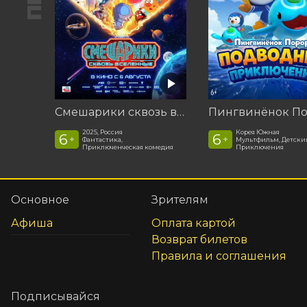
Смешарики сквозь вселенные
2025, Россия
Корея Южная
6
6
+
+
Фантастика,
Мультфильм, Детски
Приключенческая комедия
Приключения
Основное
Зрителям
Афиша
Оплата картой
Возврат билетов
Правила и соглашения
Подписывайся