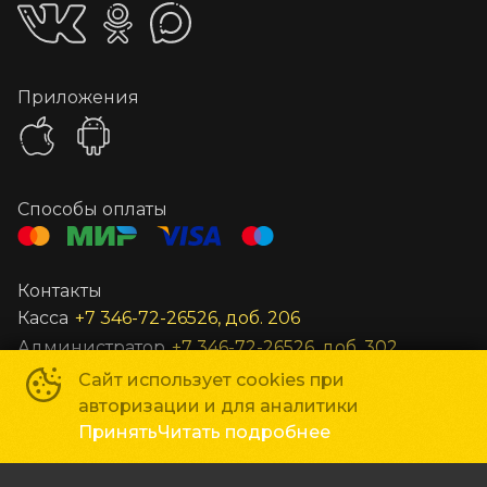
Приложения
Способы оплаты
Контакты
Касса
+7 346-72-26526, доб. 206
Администратор
+7 346-72-26526, доб. 302
Заведующий
+7 346-72-26526, доб. 301
Сайт использует cookies при
авторизации и для аналитики
Все остальные вопросы
unost@gkc-planeta.ru
Принять
Читать подробнее
По вопросам гастролей и маркетинга
gastroli@gkc