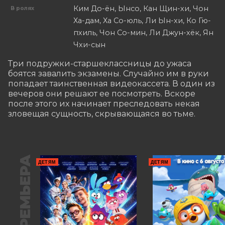
Ким До-ён, Ынсо, Кан Щин-хи, Чон
В ролях
Ха-дам, Ха Со-юль, Ли Ын-хи, Ко Гю-
пхиль, Чон Со-мин, Ли Джун-хёк, Ян
Чхи-сын
Три подружки-старшеклассницы до ужаса 
боятся завалить экзамены. Случайно им в руки 
попадает таинственная видеокассета. В один из 
вечеров они решают ее посмотреть. Вскоре 
после этого их начинает преследовать некая 
зловещая сущность, скрывающаяся во тьме.
ПРЕМЬЕРА
ДЕТЯМ
ДЕТЯМ