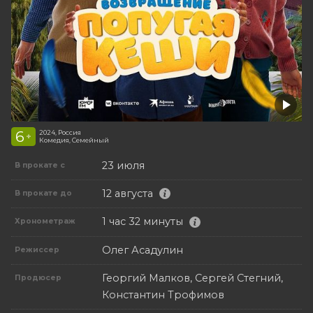
6
2024, Россия
+
Комедия, Семейный
23 июля
В прокате с
12 августа
В прокате до
1 час 32 минуты
Хронометраж
Олег Асадулин
Режиссер
Георгий Малков, Сергей Стегний,
Продюсер
Константин Трофимов