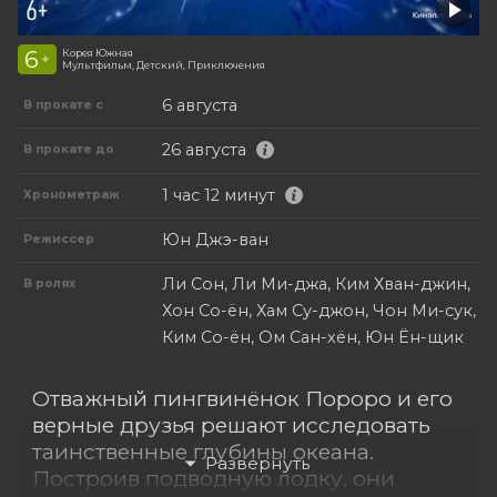
6
Корея Южная
+
Мультфильм, Детский, Приключения
6 августа
В прокате с
26 августа
В прокате до
1 час 12 минут
Хронометраж
Юн Джэ-ван
Режиссер
Ли Сон, Ли Ми-джа, Ким Хван-джин,
В ролях
Хон Со-ён, Хам Су-джон, Чон Ми-сук,
Ким Со-ён, Ом Сан-хён, Юн Ён-щик
Отважный пингвинёнок Пороро и его
верные друзья решают исследовать
таинственные глубины океана.
Построив подводную лодку, они