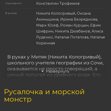
Константин Трофимов
Сценарист
Никита Кологривый, Оксана
В ролях
Акиньшина, Ирина Безряднова,
Марк Юсеф, Роман Курцын, Ефим
Шифрин, Никита Дювбанов, Алиса
Руденко, Наталья Потапова, Наталья
Коренная
В руках у Митяя (Никита Кологривый),
школьного учителя географии из Сочи,
оказывается не просто говорящий, а
умный попугай из древнего рода. Его
зовут Иннокентий — или просто Кеша
для своих. Попугай оказывается у
Русалочка и морской
Митяя в сложный момент жизни — его
монстр
девушка Лера (Ира Безряднова)
ставит отношения на паузу. Она хочет
роскошной жизни, а Митяй не может