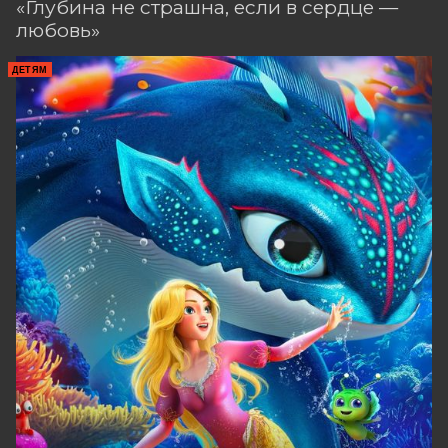
«Глубина не страшна, если в сердце —
ей этого обеспечить. Зато может
любовь»
попугай. Точнее, он может «прокачать»
Митяя так, чтобы тот начал много
ДЕТЯМ
зарабатывать. Новые друзья
заключают договор — Кеша поможет
вернуть Митяю Леру, а Митяй
поможет попугаю найти и вернуть его
возлюбленную, с которой их
разлучили.