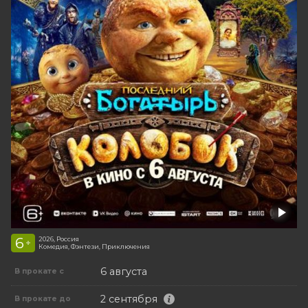
6
2026, Россия
+
Комедия, Фэнтези, Приключения
6 августа
В прокате с
2 сентября
В прокате до