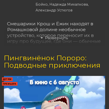
Бойко, Надежда Михалкова,
Александр Устюгов
Смешарики Крош и Ёжик находят в
Ромашковой долине необычное
устройство, которое переносит их в
игру про будущее, где они — обычные
дети на космическом корабле,
летящем на Марс. Приключения
Пингвинёнок Пороро:
начинаются тогда, когда герои
Подводные приключения
осознают – это не игра.
ДЕТЯМ
ПРЕМЬЕРА