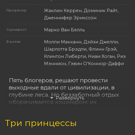
Жаклин Керрен, Доминик Райт,
Продюсер
Дженнифер Эрикссон
Марко Ван Белль
Сценарист
Молли Макканн, Дэйзи Джелли,
В ролях
Шарлотта Брэдли, Флинн Грэй,
Клинтон Либерти, Ниам Хоган, Риз
Мэннион, Гэвин О’Коннор-Даффи
Пять блогеров, решают провести
выходные вдали от цивилизации, в
глубине леса. Но беззаботный отдых
оборачивается кошмаром: их
вторжение пробуждает первого в
мире вампира. С этого момента
Три принцессы
начинается борьба за выживание.