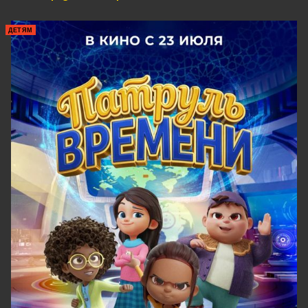
захватывающими историями о
путешествиях по миру. Между дедами
ДЕТЯМ
вспыхивает соперничество за
внимание внука — от едких подколов
до открытого противостояния. Дед
Юра все больше чувствует, что
проигрывает. Но когда всплывает
опасная тайна из прошлого Виктора, у
деда Юры появляется возможность
избавиться от конкурента.