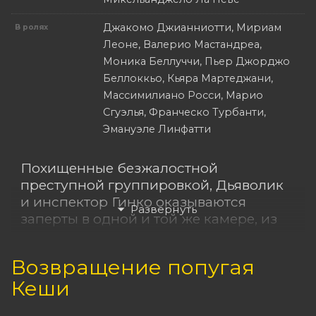
Джакомо Джианниотти, Мириам
В ролях
Леоне, Валерио Мастандреа,
Моника Беллуччи, Пьер Джорджо
Беллоккьо, Кьяра Мартеджани,
Массимилиано Росси, Марио
Сгуэлья, Франческо Турбанти,
Эмануэле Линфатти
Похищенные безжалостной
преступной группировкой, Дьяволик
и инспектор Гинко оказываются
заперты в одной и той же камере, из
которой нет выхода. Пока Дьяволик
рассказывает Гинко о своем
Возвращение попугая
загадочном прошлом, Ева Кант и
Кеши
Алтея в отчаянии пытаются разыскать
своих любимых мужчин.