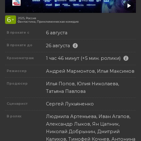
6
2025, Россия
+
Фантастика, Приключенческая комедия
6 августа
В прокате с
26 августа
В прокате до
1 час 46 минут (+5 мин. ролики)
Хронометраж
Андрей Мармонтов, Илья Максимов
Режиссер
Илья Попов, Юлия Николаева,
Продюсер
Татьяна Павлова
Сергей Лукьяненко
Сценарист
Людмила Артемьева, Иван Агапов,
В ролях
Александр Лыков, Ян Цапник,
Николай Добрынин, Дмитрий
Калихов, Тимофей Кочнев, Антонина