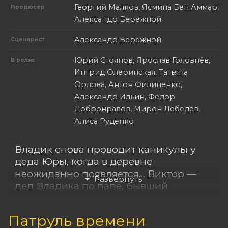
Георгий Малков, Ясмина Бен Аммар,
Продюсер
Александр Бережной
Александр Бережной
Сценарист
Юрий Стоянов, Ярослав Головнёв,
В ролях
Ингрид Олеринская, Татьяна
Орлова, Антон Филипенко,
Александр Ильин, Фёдор
Добронравов, Мирон Лебедев,
Алиса Руденко
Владик снова проводит каникулы у
деда Юры, когда в деревне
неожиданно появляется… Виктор —
дед Владика по папе, бывший
дипломат. Он быстро находит общий
язык с местными, дарит внуку дорогие
Патруль времени
подарки и увлекает его