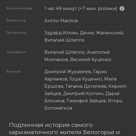
1 час 49 минут (+7 мин. ролики)
Хронометраж
Антон Маслов
Режиссер
Эдуард Илоян, Денис Жалинский,
Продюсер
Виталий Шляппо
Виталий Шляппо, Анатолий
Сценарист
Молчанов, Василий Куценко
Дмитрий Журавлев, Гарик
В ролях
Харламов, Гоша Куценко, Мила
Ершова, Татьяна Догилева, Кирилл
Зайцев, Дмитрий Колчин, Дарья
Блохина, Тимофей Зайцев, Игорь
Богомягков
Подлинная история самого
харизматичного жителя Белогорья и