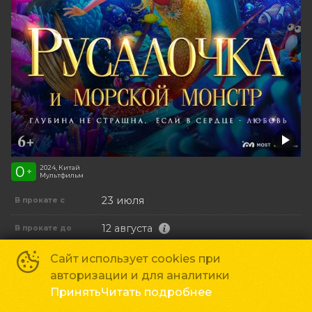
0
2024, Китай
+
Мультфильм
23 июля
В прокате с
12 августа
В прокате до
1 час 14 минут
Хронометраж
Сайт использует cookies при
авторизации и для аналитики
Сяо Чжуан
Режиссер
Принять
Читать подробнее