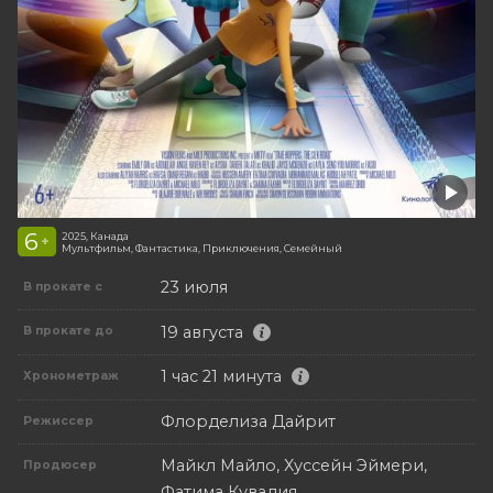
6
2025, Канада
+
Мультфильм, Фантастика, Приключения, Семейный
23 июля
В прокате с
19 августа
В прокате до
1 час 21 минута
Хронометраж
Флорделиза Дайрит
Режиссер
Майкл Майло, Хуссейн Эймери,
Продюсер
Фатима Кувадия