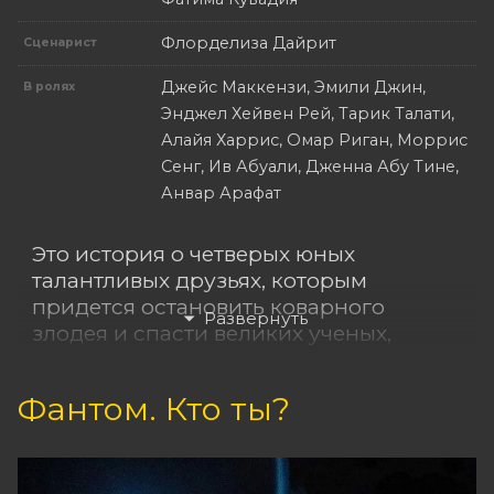
Флорделиза Дайрит
Сценарист
Джейс Маккензи, Эмили Джин,
В ролях
Энджел Хейвен Рей, Тарик Талати,
Алайя Харрис, Омар Риган, Моррис
Сенг, Ив Абуали, Дженна Абу Тине,
Анвар Арафат
Это история о четверых юных
талантливых друзьях, которым
придется остановить коварного
злодея и спасти великих ученых,
перемещаясь назад в будущее или
вперед в прошлое.
Фантом. Кто ты?