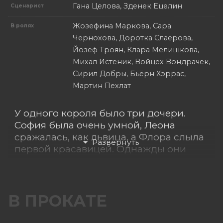
Гана Целова, Зденек Ецелин
Сценарист
Жозефина Маркова, Сара
В ролях
Чернохова, Доротка Слаерова,
Йозеф Троян, Клара Мелишкова,
Михал Истеник, Войцех Вондрачек,
Сирил Добры, Бьёрн Хэррас,
Мартин Пехлат
У одного короля было три дочери.
София была очень умной, Леона
сражалась, как львица, а Флора слыла
первой красавицей. Однажды они
узнали, что правительница соседнего
королевства строит козни против их
отца и отправились в таинственный
подземный мир, чтобы принести
В ПРОКАТЕ
оттуда волшебный Сияющий камень и
с его помощью спасти своего короля.