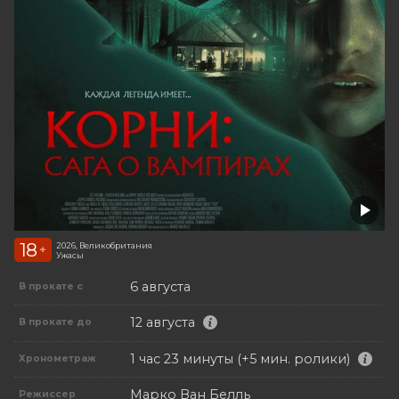
18
2026, Великобритания
+
Ужасы
6 августа
В прокате с
12 августа
В прокате до
1 час 23 минуты (+5 мин. ролики)
Хронометраж
Марко Ван Белль
Режиссер