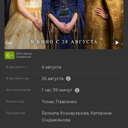
6
2024, Чехия
+
Семейный
6 августа
В прокате с
26 августа
В прокате до
1 час 39 минут
Хронометраж
Томас Павличек
Режиссер
Ярмила Хознауэрова, Катерина
Продюсер
Онджейкова