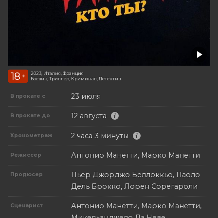
18
2023, Италия, Франция
+
Боевик, Триллер, Криминал, Детектив
23 июля
В прокате с
12 августа
В прокате до
2 часа 3 минуты
Хронометраж
Антонио Манетти, Марко Манетти
Режиссер
Пьер Джорджо Беллоккьо, Паоло
Продюсер
Дель Брокко, Лорен Сорегароли
Антонио Манетти, Марко Манетти,
Сценарист
Микельанджело Ла Неве