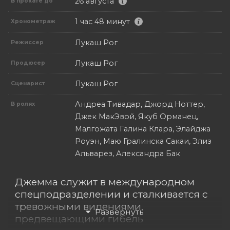
26 августа
В прокате до
1 час 48 минут
Хронометраж
Лукаш Рог
Режиссер
Лукаш Рог
Продюсер
Лукаш Рог
Сценарист
Андреа Тивадар, Джорд Ноттер,
В ролях
Джек МакЭвой, Якуб Орманец,
Малгожата Галина Клара, Элайджа
Роуэн, Маю Гралинска Сакаи, Элиз
Альварез, Александра Бак
Джемма служит в международном
спецподразделении и сталкивается с
тревожными видениями,
предвещающими гибель